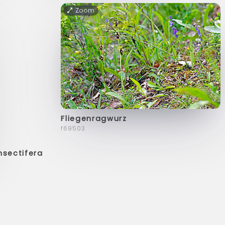
Zoom
Fliegenragwurz
f69503
nsectifera