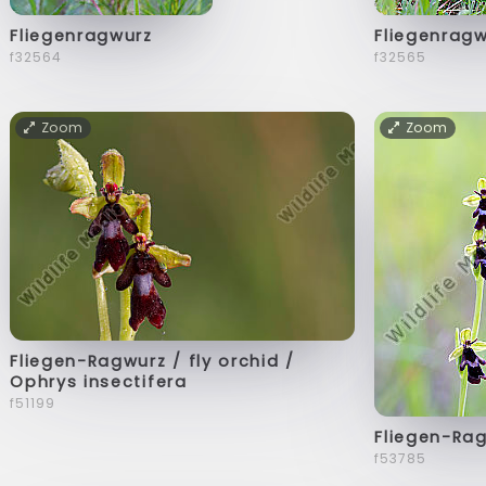
Fliegenragwurz
Fliegenrag
f32564
f32565
Zoom
Zoom
Fliegen-Ragwurz / fly orchid /
Ophrys insectifera
f51199
Fliegen-Ra
f53785