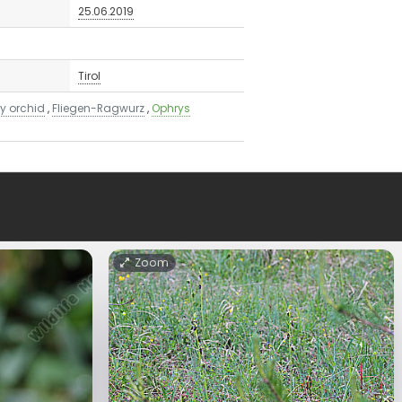
25.06.2019
Tirol
ly orchid
,
Fliegen-Ragwurz
,
Ophrys
Zoom