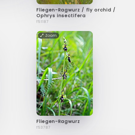
Fliegen-Ragwurz / fly orchid /
Ophrys insectifera
f51187
Zoom
Fliegen-Ragwurz
f53787