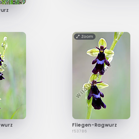
wurz
Zoom
gwurz
Fliegen-Ragwurz
f53786