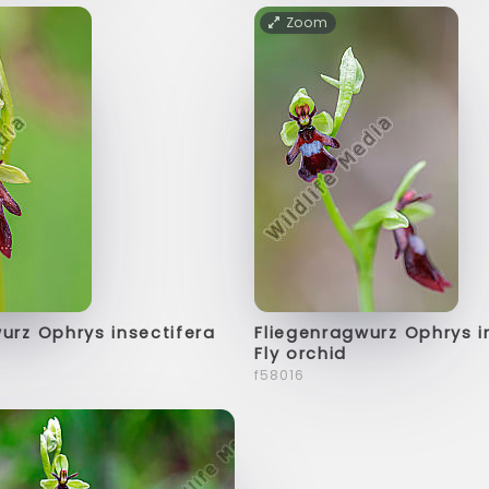
Zoom
urz Ophrys insectifera
Fliegenragwurz Ophrys i
Fly orchid
f58016