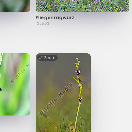
Fliegenragwurz
f32563
Zoom