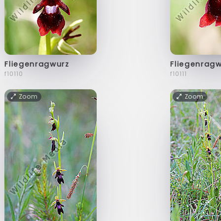
Fliegenragwurz
Fliegenrag
f10110
f10111
Zoom
Zoom