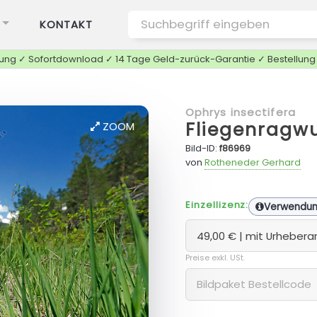
KONTAKT
tung ✓ Sofortdownload ✓ 14 Tage Geld-zurück-Garantie ✓ Bestellun
Ophrys insectifera
Fliegenragw
ZOOM
Bild-ID:
f86969
von
Rotheneder Gerhard
Einzellizenz:
Verwendu
Preise exkl. USt.