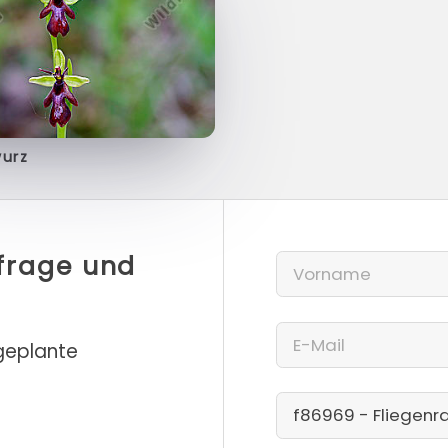
wurz
nfrage und
 geplante