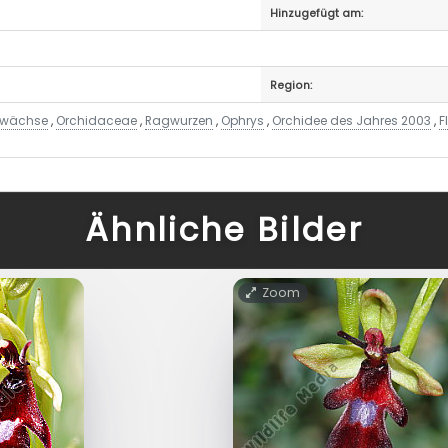
Hinzugefügt am:
Region:
ewächse
,
Orchidaceae
,
Ragwurzen
,
Ophrys
,
Orchidee des Jahres 2003
,
F
Ähnliche Bilder
Zoom