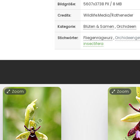
5607x3738 PX / 8 MB
Bildgröße:
Wildlife.Media/Rotheneder
Credits:
Blüten & Samen
,
Orchideen
Kategorie:
Fliegenragwurz
,
Orchideeng
Stichwörter:
insectifera
Zoom
Zoom