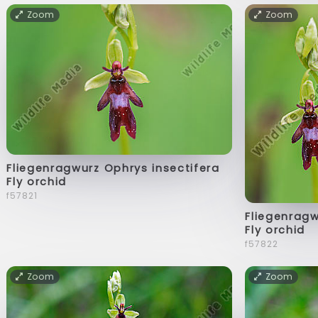
Zoom
Zoom
Fliegenragwurz Ophrys insectifera
Fly orchid
f57821
Fliegenragw
Fly orchid
f57822
Zoom
Zoom