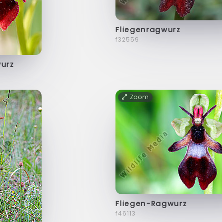
Fliegenragwurz
f32559
wurz
Zoom
Fliegen-Ragwurz
f46113