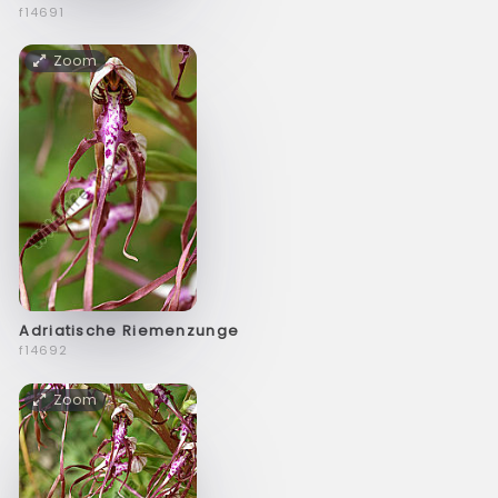
f14691
Zoom
Adriatische Riemenzunge
f14692
Zoom