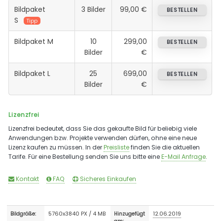
Bildpaket
3 Bilder
99,00 €
BESTELLEN
S
Tipp
Bildpaket M
10
299,00
BESTELLEN
Bilder
€
Bildpaket L
25
699,00
BESTELLEN
Bilder
€
Lizenzfrei
Lizenzfrei bedeutet, dass Sie das gekaufte Bild für beliebig viele
Anwendungen bzw. Projekte verwenden dürfen, ohne eine neue
Lizenz kaufen zu müssen. In der
Preisliste
finden Sie die aktuellen
Tarife. Für eine Bestellung senden Sie uns bitte eine
E-Mail Anfrage
.
Kontakt
FAQ
Sicheres Einkaufen
5760x3840 PX / 4 MB
12.06.2019
Bildgröße:
Hinzugefügt