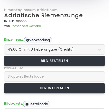
Himantoglossum adriaticum
Adriatische Riemenzunge
Bild-ID:
f86606
von
Rotheneder Gerhard
Einzellizenz:
Verwendung
BILD BESTELLEN
Preise exkl. USt.
Bildpakete:
Bestellcode