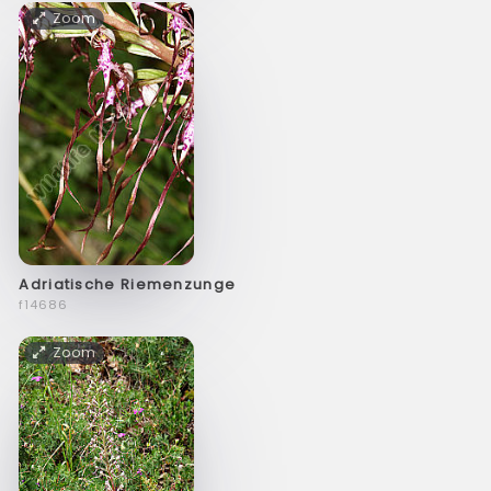
Zoom
Adriatische Riemenzunge
f14686
Zoom