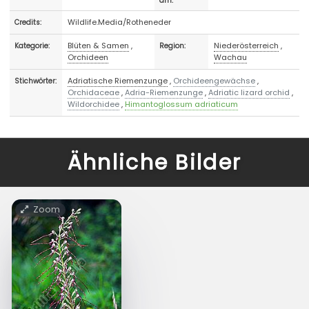
am:
Wildlife.Media/Rotheneder
Credits:
Blüten & Samen
,
Niederösterreich
,
Kategorie:
Region:
Orchideen
Wachau
Adriatische Riemenzunge
,
Orchideengewächse
,
Stichwörter:
Orchidaceae
,
Adria-Riemenzunge
,
Adriatic lizard orchid
,
Wildorchidee
,
Himantoglossum adriaticum
Ähnliche Bilder
Zoom