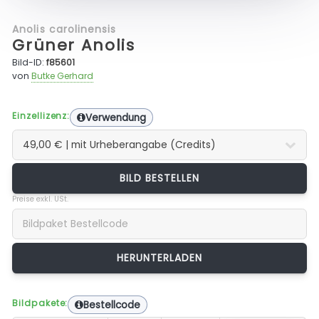
Anolis carolinensis
Grüner Anolis
Bild-ID:
f85601
von
Butke Gerhard
Einzellizenz:
Verwendung
BILD BESTELLEN
Preise exkl. USt.
Bildpakete:
Bestellcode