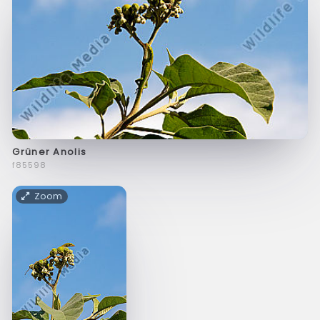
Grüner Anolis
f85598
Zoom