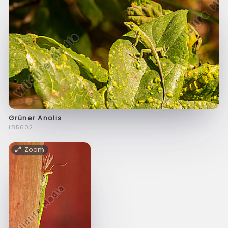
Grüner Anolis
f85602
Zoom