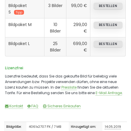
Bildpaket
3 Bilder
99,00 €
BESTELLEN
S
Tipp
Bildpaket M
10
299,00
BESTELLEN
Bilder
€
Bildpaket L
25
699,00
BESTELLEN
Bilder
€
Lizenzfrei
Lizenzfrei bedeutet, dass Sie das gekaufte Bild für beliebig viele
Anwendungen bzw. Projekte verwenden dürfen, ohne eine neue
Lizenz kaufen zu müssen. In der
Preisliste
finden Sie die aktuellen
Tarife. Für eine Bestellung senden Sie uns bitte eine
E-Mail Anfrage
.
Kontakt
FAQ
Sicheres Einkaufen
4061x2707 PX / 7 MB
14.05.2019
Bildgröße:
Hinzugefügt am: