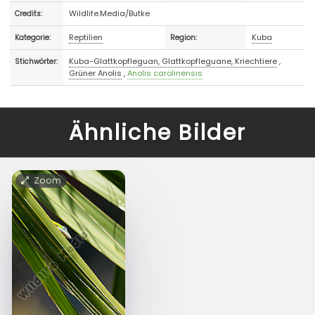
Wildlife.Media/Butke
Credits:
Reptilien
Kuba
Kategorie:
Region:
Kuba-Glattkopfleguan, Glattkopfleguane, Kriechtiere
,
Stichwörter:
Grüner Anolis
,
Anolis carolinensis
Ähnliche Bilder
Zoom