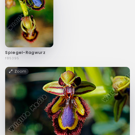
Spiegel-Ragwurz
f85395
Zoom