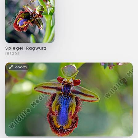
Spiegel-Ragwurz
f85392
Zoom