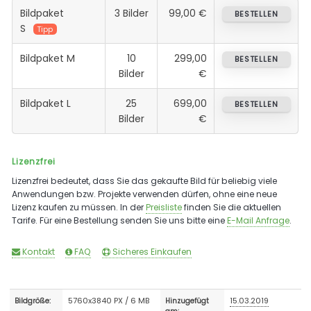
Bildpaket
3 Bilder
99,00 €
BESTELLEN
S
Tipp
Bildpaket M
10
299,00
BESTELLEN
Bilder
€
Bildpaket L
25
699,00
BESTELLEN
Bilder
€
Lizenzfrei
Lizenzfrei bedeutet, dass Sie das gekaufte Bild für beliebig viele
Anwendungen bzw. Projekte verwenden dürfen, ohne eine neue
Lizenz kaufen zu müssen. In der
Preisliste
finden Sie die aktuellen
Tarife. Für eine Bestellung senden Sie uns bitte eine
E-Mail Anfrage
.
Kontakt
FAQ
Sicheres Einkaufen
5760x3840 PX / 6 MB
15.03.2019
Bildgröße:
Hinzugefügt