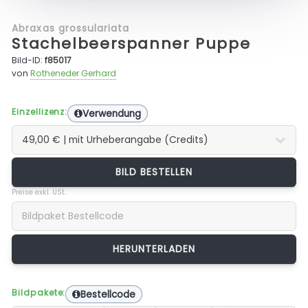
Abraxas grossulariata
Stachelbeerspanner Puppe
Bild-ID:
f85017
von
Rotheneder Gerhard
Einzellizenz:
Verwendung
BILD BESTELLEN
Preise exkl. USt.
Bildpakete:
Bestellcode