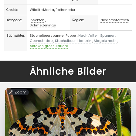
am:
Wildlife.Media/Rotheneder
Credits:
Insekten
,
Niederösterreich
Kategorie:
Region:
Schmetterlinge
Stachelbeerspanner Puppe
,
Nachtfalter
,
Spanner
,
Stichwörter:
Geometridae
,
Stachelbeer-Harlekin
,
Magpie moth
,
Abraxas grossulariata
Ähnliche Bilder
Zoom