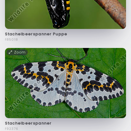
Stachelbeerspanner Puppe
f85018
Zoom
Stachelbeerspanner
f92376