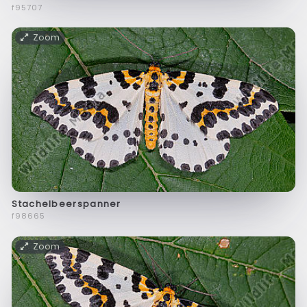
f95707
Zoom
Stachelbeerspanner
f98665
Zoom