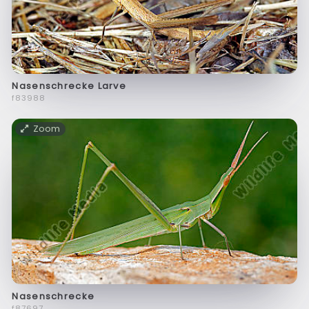
Nasenschrecke Larve
f83988
Zoom
Nasenschrecke
f87697