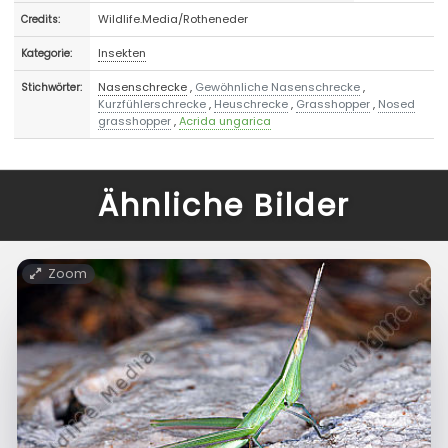
Wildlife.Media/Rotheneder
Credits:
Insekten
Kategorie:
Nasenschrecke
,
Gewöhnliche Nasenschrecke
,
Stichwörter:
Kurzfühlerschrecke
,
Heuschrecke
,
Grasshopper
,
Nosed
grasshopper
,
Acrida ungarica
Ähnliche Bilder
Zoom