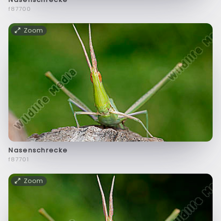
f87700
Zoom
Nasenschrecke
f87701
Zoom