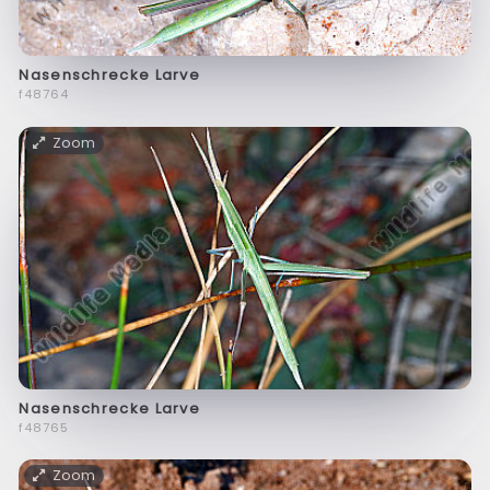
Nasenschrecke Larve
f48764
Zoom
Nasenschrecke Larve
f48765
Zoom