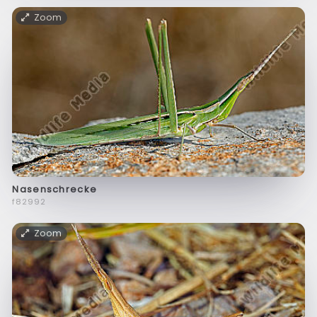
Zoom
Nasenschrecke
f82992
Zoom