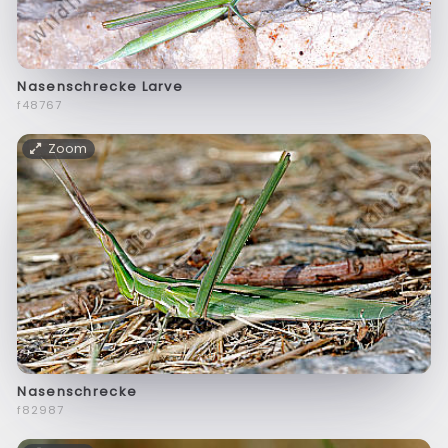
Nasenschrecke Larve
f48767
Zoom
Nasenschrecke
f82987