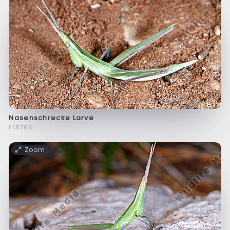
Nasenschrecke Larve
f48766
Zoom