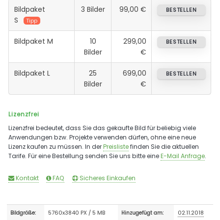
Bildpaket
3 Bilder
99,00 €
BESTELLEN
S
Tipp
Bildpaket M
10
299,00
BESTELLEN
Bilder
€
Bildpaket L
25
699,00
BESTELLEN
Bilder
€
Lizenzfrei
Lizenzfrei bedeutet, dass Sie das gekaufte Bild für beliebig viele
Anwendungen bzw. Projekte verwenden dürfen, ohne eine neue
Lizenz kaufen zu müssen. In der
Preisliste
finden Sie die aktuellen
Tarife. Für eine Bestellung senden Sie uns bitte eine
E-Mail Anfrage
.
Kontakt
FAQ
Sicheres Einkaufen
5760x3840 PX / 5 MB
02.11.2018
Bildgröße:
Hinzugefügt am: