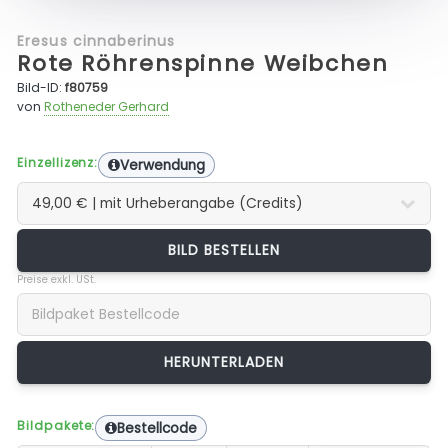
Eresus cinnaberinus
Rote Röhrenspinne Weibchen
Bild-ID:
f80759
von
Rotheneder Gerhard
Einzellizenz:
Verwendung
BILD BESTELLEN
Preise exkl. USt.
Bildpakete:
Bestellcode