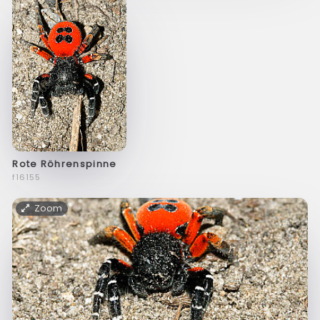
Rote Röhrenspinne
f16155
Zoom