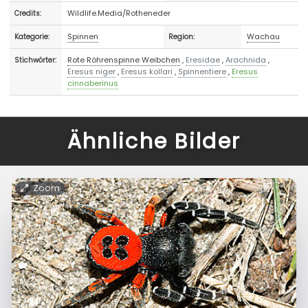
Wildlife.Media/Rotheneder
Credits:
Spinnen
Wachau
Kategorie:
Region:
Rote Röhrenspinne Weibchen
,
Eresidae
,
Arachnida
,
Stichwörter:
Eresus niger
,
Eresus kollari
,
Spinnentiere
,
Eresus
cinnaberinus
Ähnliche Bilder
Zoom