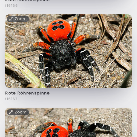
f16166
Zoom
Rote Röhrenspinne
f16167
Zoom