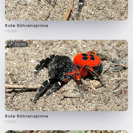
Rote Röhrenspinne
f16156
Zoom
Rote Röhrenspinne
f16157