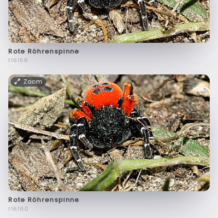
Rote Röhrenspinne
f16159
Zoom
Rote Röhrenspinne
f16160