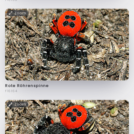
Zoom
Rote Röhrenspinne
f16164
Zoom