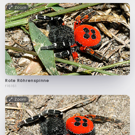
Zoom
Rote Röhrenspinne
f16161
Zoom