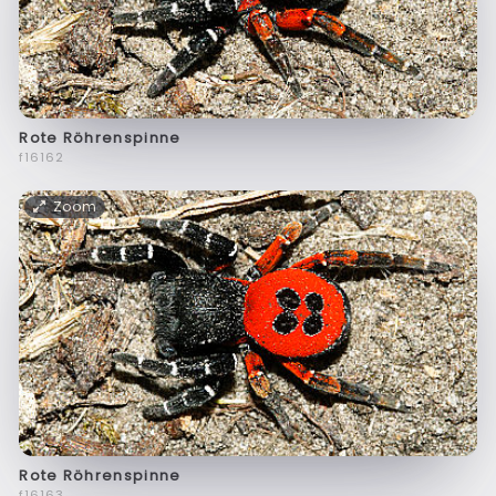
Rote Röhrenspinne
f16162
Zoom
Rote Röhrenspinne
f16163