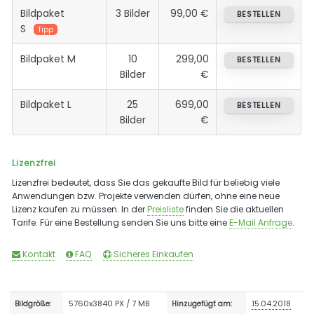
Bildpaket
3 Bilder
99,00 €
BESTELLEN
S
Tipp
Bildpaket M
10
299,00
BESTELLEN
Bilder
€
Bildpaket L
25
699,00
BESTELLEN
Bilder
€
Lizenzfrei
Lizenzfrei bedeutet, dass Sie das gekaufte Bild für beliebig viele
Anwendungen bzw. Projekte verwenden dürfen, ohne eine neue
Lizenz kaufen zu müssen. In der
Preisliste
finden Sie die aktuellen
Tarife. Für eine Bestellung senden Sie uns bitte eine
E-Mail Anfrage
.
Kontakt
FAQ
Sicheres Einkaufen
5760x3840 PX / 7 MB
15.04.2018
Bildgröße:
Hinzugefügt am: