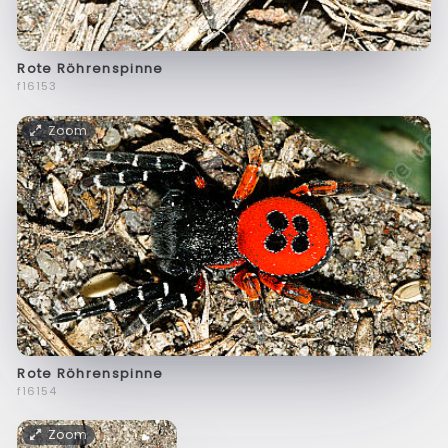
Rote Röhrenspinne
f16153
Zoom
Rote Röhrenspinne
f16154
Zoom