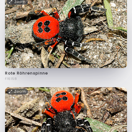
Zoom
Rote Röhrenspinne
f16158
Zoom