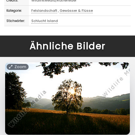
Wildlife.Media/Rotheneder
Credits:
Felslandschaft
,
Gewässer & Flüsse
Kategorie:
Schlucht Island
Stichwörter:
Ähnliche Bilder
Zoom