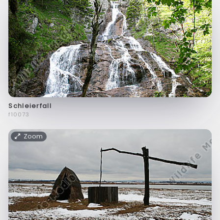
Schleierfall
f10073
Zoom