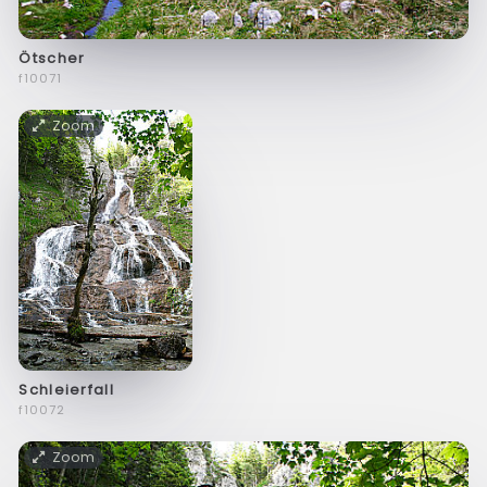
Ötscher
f10071
Zoom
Schleierfall
f10072
Zoom