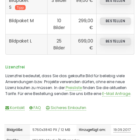
Bildpaket
3 Bilder
99,00 €
BESTELLEN
S
Tipp
Bildpaket M
10
299,00
BESTELLEN
Bilder
€
Bildpaket L
25
699,00
BESTELLEN
Bilder
€
Lizenzfrei
Lizenzfrei bedeutet, dass Sie das gekaufte Bild für beliebig viele
Anwendungen bzw. Projekte verwenden dürfen, ohne eine neue
Lizenz kaufen zu müssen. In der
Preisliste
finden Sie die aktuellen
Tarife. Für eine Bestellung senden Sie uns bitte eine
E-Mail Anfrage
.
Kontakt
FAQ
Sicheres Einkaufen
5760x3840 PX / 12 MB
19.09.2017
Bildgröße:
Hinzugefügt am: