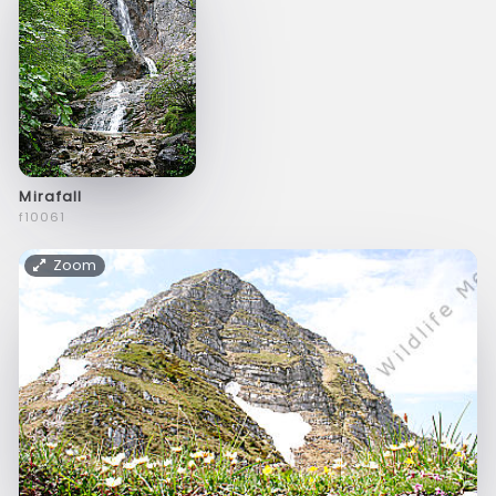
Mirafall
f10061
Zoom