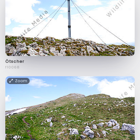
Ötscher
f10068
Zoom