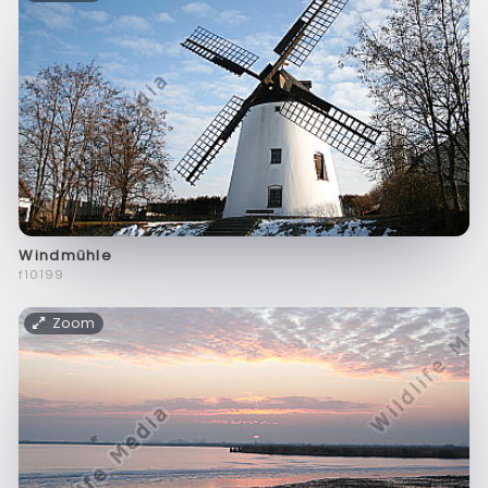
Windmühle
f10199
Zoom