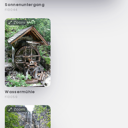
Sonnenuntergang
f10044
Zoom
Wassermühle
f10059
Zoom