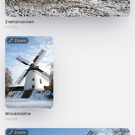
Ziehbrunnen
f10190
Zoom
Windmühle
f10196
Zoom