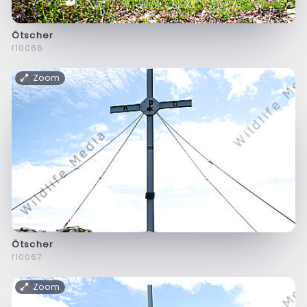
Ötscher
f10066
Zoom
Ötscher
f10067
Zoom