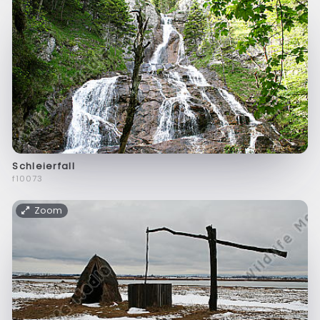
Schleierfall
f10073
Zoom