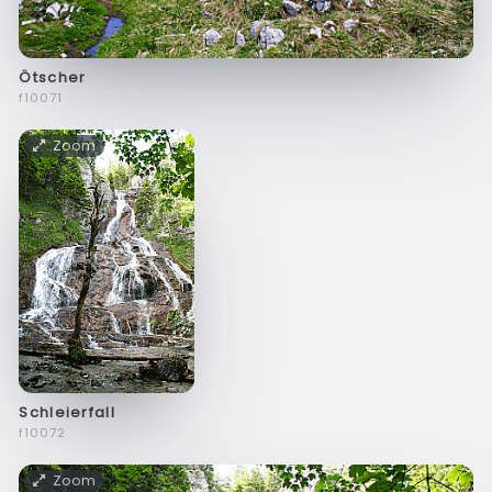
Ötscher
f10071
Zoom
Schleierfall
f10072
Zoom