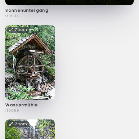
Sonnenuntergang
f10044
Zoom
Wassermühle
f10059
Zoom