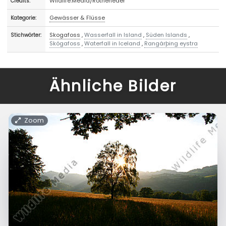
Wildlife.Media/Rotheneder
Credits:
Gewässer & Flüsse
Kategorie:
Skogafoss
,
Wasserfall in Island
,
Süden Islands
,
Stichwörter:
Skógafoss
,
Waterfall in Iceland
,
Rangárþing eystra
Ähnliche Bilder
Zoom