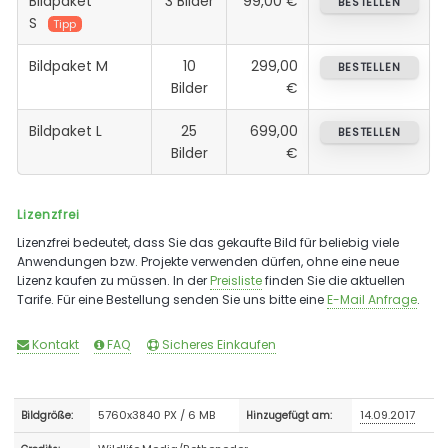
Bildpaket
3 Bilder
99,00 €
BESTELLEN
S
Tipp
Bildpaket M
10
299,00
BESTELLEN
Bilder
€
Bildpaket L
25
699,00
BESTELLEN
Bilder
€
Lizenzfrei
Lizenzfrei bedeutet, dass Sie das gekaufte Bild für beliebig viele
Anwendungen bzw. Projekte verwenden dürfen, ohne eine neue
Lizenz kaufen zu müssen. In der
Preisliste
finden Sie die aktuellen
Tarife. Für eine Bestellung senden Sie uns bitte eine
E-Mail Anfrage
.
Kontakt
FAQ
Sicheres Einkaufen
5760x3840 PX / 6 MB
14.09.2017
Bildgröße:
Hinzugefügt am: