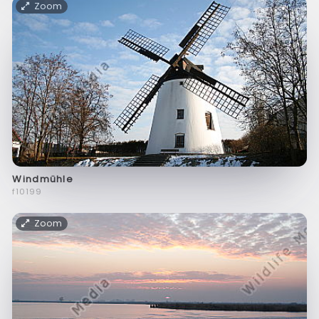
Zoom
Windmühle
f10199
Zoom