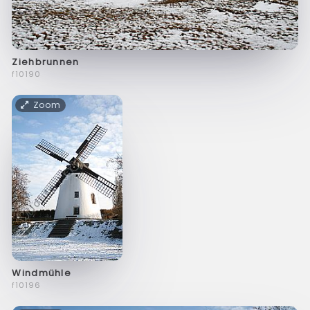
Ziehbrunnen
f10190
Zoom
Windmühle
f10196