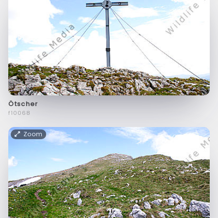
Ötscher
f10068
Zoom