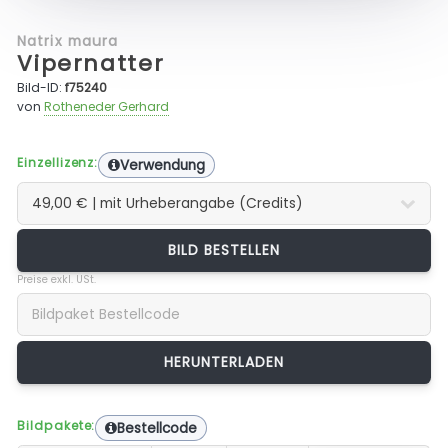
Natrix maura
Vipernatter
Bild-ID:
f75240
von
Rotheneder Gerhard
Einzellizenz:
Verwendung
BILD BESTELLEN
Preise exkl. USt.
Bildpakete:
Bestellcode