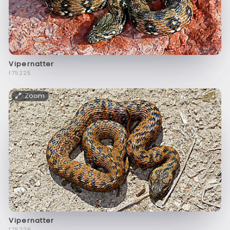
Vipernatter
f75225
Zoom
Vipernatter
f75226