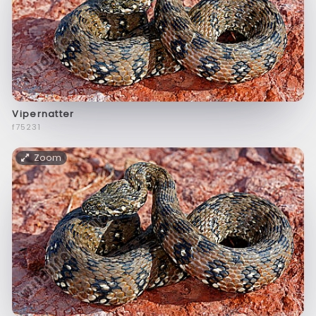
Vipernatter
f75231
Zoom