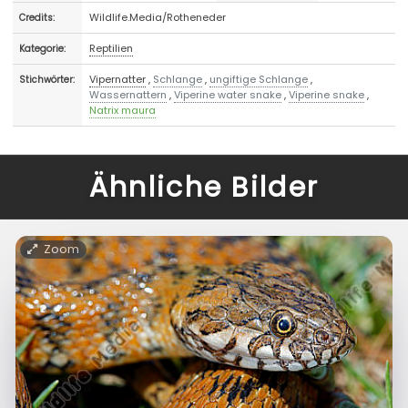
Wildlife.Media/Rotheneder
Credits:
Reptilien
Kategorie:
Vipernatter
,
Schlange
,
ungiftige Schlange
,
Stichwörter:
Wassernattern
,
Viperine water snake
,
Viperine snake
,
Natrix maura
Ähnliche Bilder
Zoom