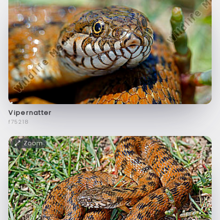
Vipernatter
f75218
Zoom