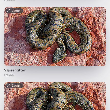
Zoom
Vipernatter
f75227
Zoom