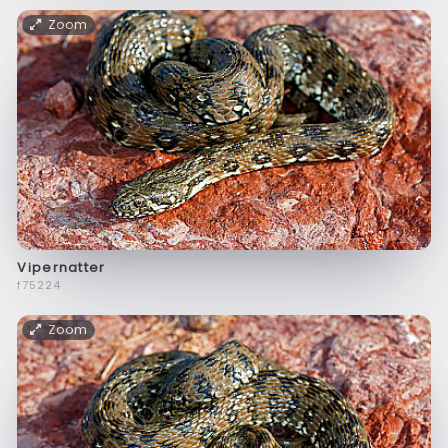
Zoom
Vipernatter
f75224
Zoom