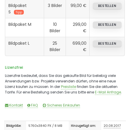
Bildpaket
3 Bilder
99,00 €
BESTELLEN
S
Tipp
Bildpaket M
10
299,00
BESTELLEN
Bilder
€
Bildpaket L
25
699,00
BESTELLEN
Bilder
€
Lizenzfrei
Lizenzfrei bedeutet, dass Sie das gekaufte Bild für beliebig viele
Anwendungen bzw. Projekte verwenden dürfen, ohne eine neue
Lizenz kaufen zu müssen. In der
Preisliste
finden Sie die aktuellen
Tarife. Für eine Bestellung senden Sie uns bitte eine
E-Mail Anfrage
.
Kontakt
FAQ
Sicheres Einkaufen
5760x3840 PX / 8 MB
20.08.2017
Bildgröße:
Hinzugefügt am: