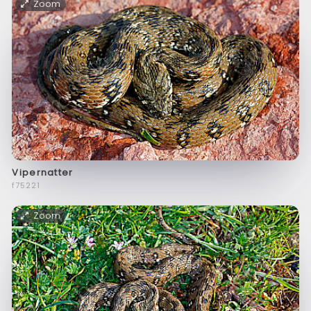
Zoom
Vipernatter
f75221
Zoom