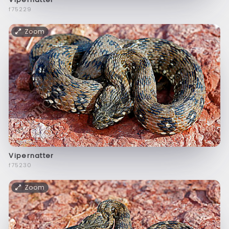
f75229
Zoom
Vipernatter
f75230
Zoom