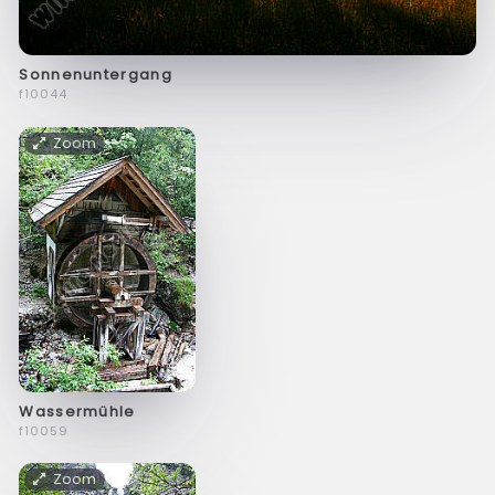
Sonnenuntergang
f10044
Zoom
Wassermühle
f10059
Zoom