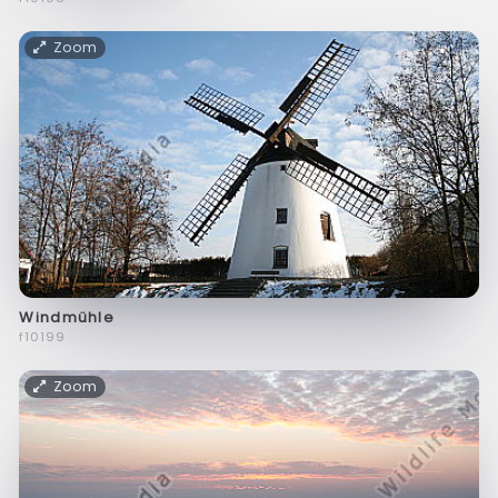
Zoom
Windmühle
f10199
Zoom