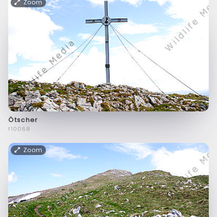
Zoom
Ötscher
f10068
Zoom