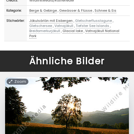
Wildlife.Media/Rotheneder
Credits:
Berge & Gebirge
,
Gewässer & Flüsse
,
Schnee & Eis
Kategorie:
Jökulsárlón mit Eisbergen
,
Gletscherflusslagune
,
Stichwörter:
Gletschersee
,
Vatnajökull
,
Tiefster See Islands
,
Breiðamerkurjökull
,
Glacial lake
,
Vatnajökull National
Park
Ähnliche Bilder
Zoom