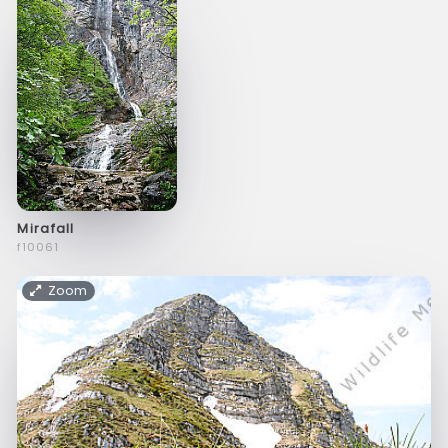
Mirafall
f10061
Zoom