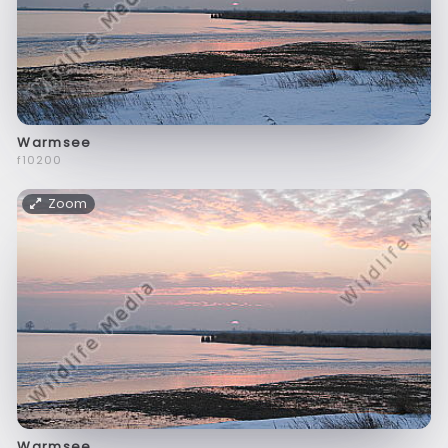
Warmsee
f10200
Zoom
Warmsee