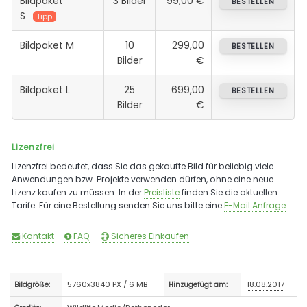
Bildpaket
3 Bilder
99,00 €
BESTELLEN
S
Tipp
Bildpaket M
10
299,00
BESTELLEN
Bilder
€
Bildpaket L
25
699,00
BESTELLEN
Bilder
€
Lizenzfrei
Lizenzfrei bedeutet, dass Sie das gekaufte Bild für beliebig viele
Anwendungen bzw. Projekte verwenden dürfen, ohne eine neue
Lizenz kaufen zu müssen. In der
Preisliste
finden Sie die aktuellen
Tarife. Für eine Bestellung senden Sie uns bitte eine
E-Mail Anfrage
.
Kontakt
FAQ
Sicheres Einkaufen
5760x3840 PX / 6 MB
18.08.2017
Bildgröße:
Hinzugefügt am: