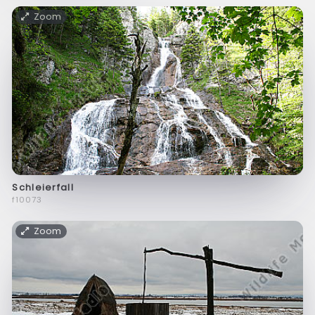
Zoom
Schleierfall
f10073
Zoom