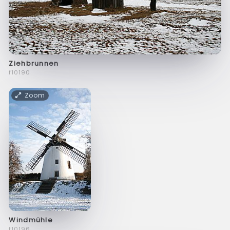
Ziehbrunnen
f10190
Zoom
Windmühle
f10196