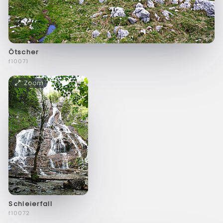
Ötscher
f10071
Zoom
Schleierfall
f10072