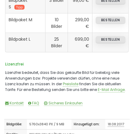
Bildpaket
3 Bilder
99,00 €
BESTELLEN
S
Tipp
Bildpaket M
10
299,00
BESTELLEN
Bilder
€
Bildpaket L
25
699,00
BESTELLEN
Bilder
€
Lizenzfrei
Lizenzfrei bedeutet, dass Sie das gekaufte Bild für beliebig viele
Anwendungen bzw. Projekte verwenden dürfen, ohne eine neue
Lizenz kaufen zu müssen. In der
Preisliste
finden Sie die aktuellen
Tarife. Für eine Bestellung senden Sie uns bitte eine
E-Mail Anfrage
.
Kontakt
FAQ
Sicheres Einkaufen
5760x3840 PX / 9 MB
18.08.2017
Bildgröße:
Hinzugefügt am: