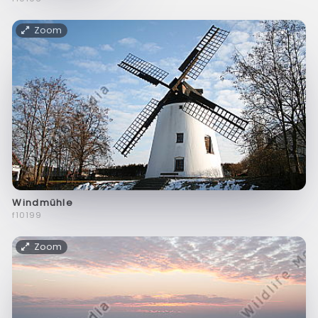
Zoom
Windmühle
f10199
Zoom