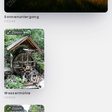
Sonnenuntergang
f10044
Zoom
Wassermühle
f10059
Zoom