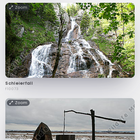
Zoom
Schleierfall
f10073
Zoom