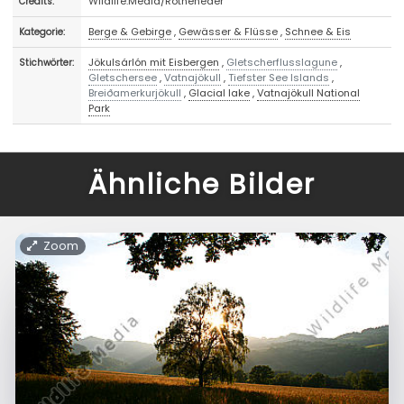
Wildlife.Media/Rotheneder
Credits:
Berge & Gebirge
,
Gewässer & Flüsse
,
Schnee & Eis
Kategorie:
Jökulsárlón mit Eisbergen
,
Gletscherflusslagune
,
Stichwörter:
Gletschersee
,
Vatnajökull
,
Tiefster See Islands
,
Breiðamerkurjökull
,
Glacial lake
,
Vatnajökull National
Park
Ähnliche Bilder
Zoom