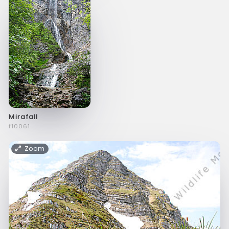
Mirafall
f10061
Zoom