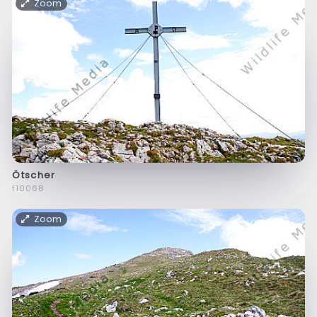
Zoom
Ötscher
f10068
Zoom