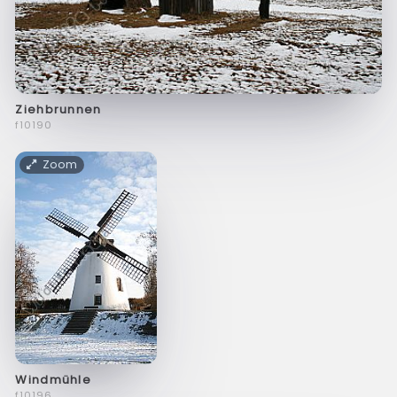
Ziehbrunnen
f10190
Zoom
Windmühle
f10196