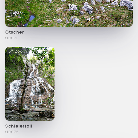
Ötscher
f10071
Zoom
Schleierfall
f10072