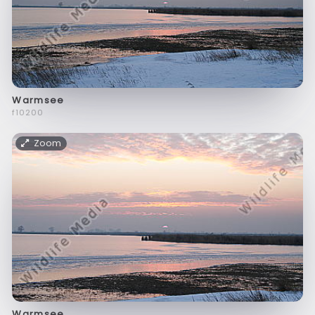
Warmsee
f10200
Zoom
Warmsee