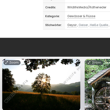
Wildlife.Media/Rotheneder
Credits:
Gewässer & Flüsse
Kategorie:
Geysir
,
Geiser
,
Heiße Quelle
Stichwörter:
Zoom
Zoom