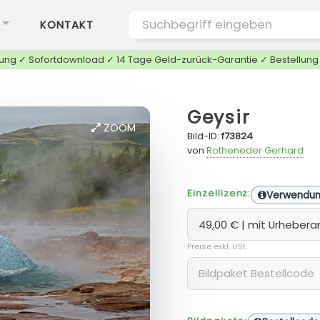
KONTAKT
tung ✓ Sofortdownload ✓ 14 Tage Geld-zurück-Garantie ✓ Bestellun
Geysir
ZOOM
Bild-ID:
f73824
von
Rotheneder Gerhard
Einzellizenz:
Verwendu
Preise exkl. USt.