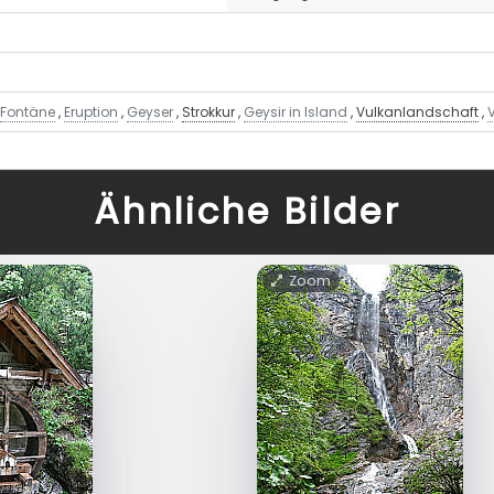
,
Fontäne
,
Eruption
,
Geyser
,
Strokkur
,
Geysir in Island
,
Vulkanlandschaft
,
Ähnliche Bilder
Zoom