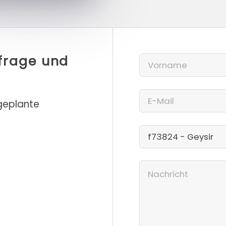
nfrage und
 geplante