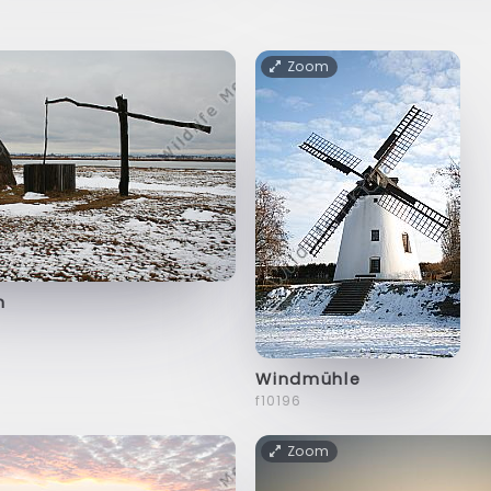
Zoom
n
Windmühle
f10196
Zoom