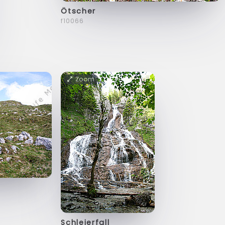
Ötscher
f10066
Zoom
Schleierfall