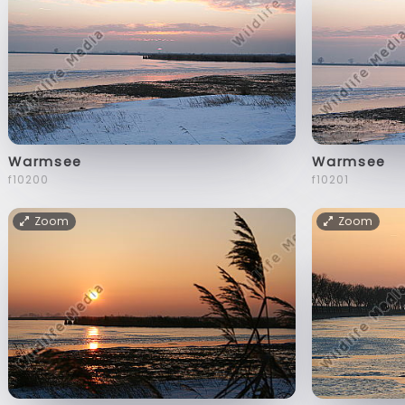
Warmsee
Warmsee
f10200
f10201
Zoom
Zoom