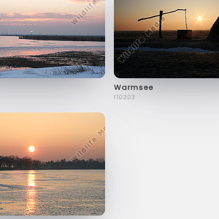
Warmsee
f10203