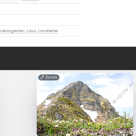
Vulkangestein
,
Lava
,
Lavafelder
Zoom