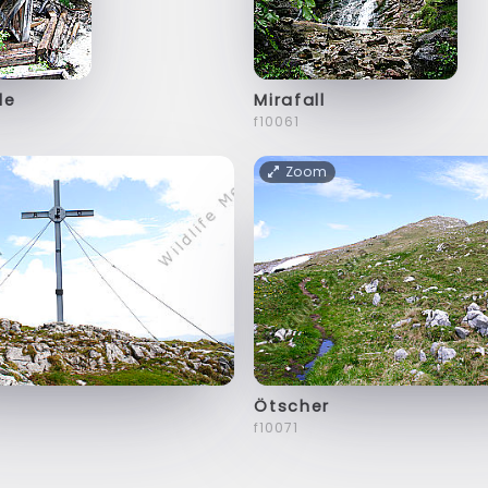
le
Mirafall
f10061
Zoom
Ötscher
f10071