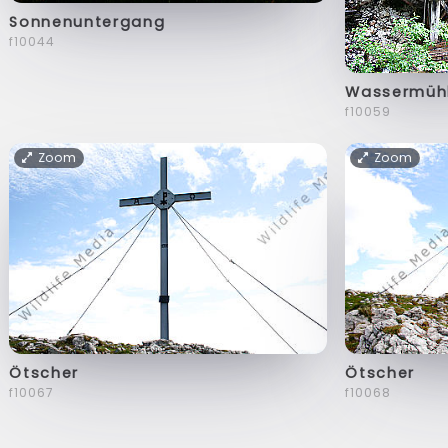
Sonnenuntergang
f10044
Wassermüh
f10059
Zoom
Zoom
Ötscher
Ötscher
f10067
f10068