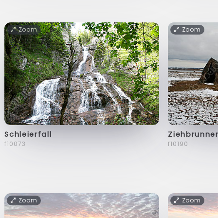
Zoom
Zoom
Schleierfall
Ziehbrunne
f10073
f10190
Zoom
Zoom