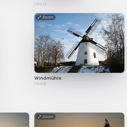
f10072
Zoom
Windmühle
f10199
Zoom