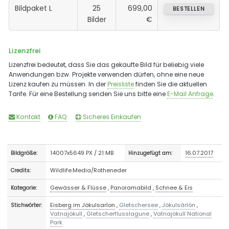
Bildpaket L
25
699,00
BESTELLEN
Bilder
€
Lizenzfrei
Lizenzfrei bedeutet, dass Sie das gekaufte Bild für beliebig viele
Anwendungen bzw. Projekte verwenden dürfen, ohne eine neue
Lizenz kaufen zu müssen. In der
Preisliste
finden Sie die aktuellen
Tarife. Für eine Bestellung senden Sie uns bitte eine
E-Mail Anfrage
.
Kontakt
FAQ
Sicheres Einkaufen
14007x5649 PX / 21 MB
16.07.2017
Bildgröße:
Hinzugefügt am:
Wildlife.Media/Rotheneder
Credits:
Gewässer & Flüsse
,
Panoramabild
,
Schnee & Eis
Kategorie:
Eisberg im Jökulsarlon
,
Gletschersee
,
Jökulsárlón
,
Stichwörter:
Vatnajökull
,
Gletscherflusslagune
,
Vatnajökull National
Park