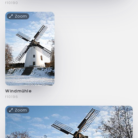
f10190
Zoom
Windmühle
f10196
Zoom