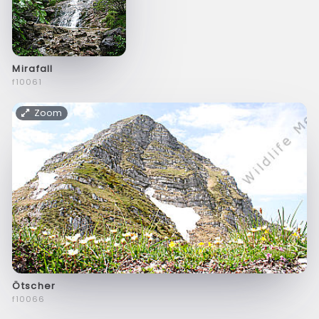
Mirafall
f10061
Zoom
Ötscher
f10066