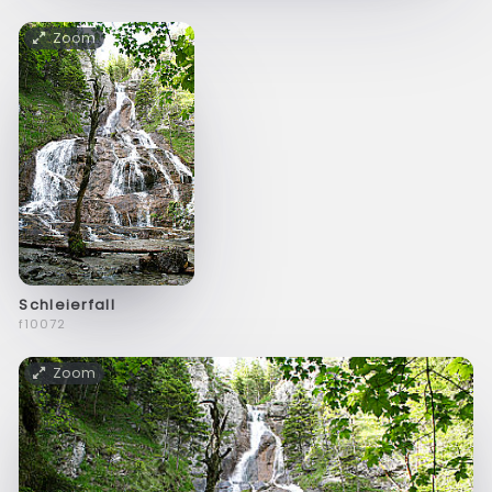
Zoom
Schleierfall
f10072
Zoom