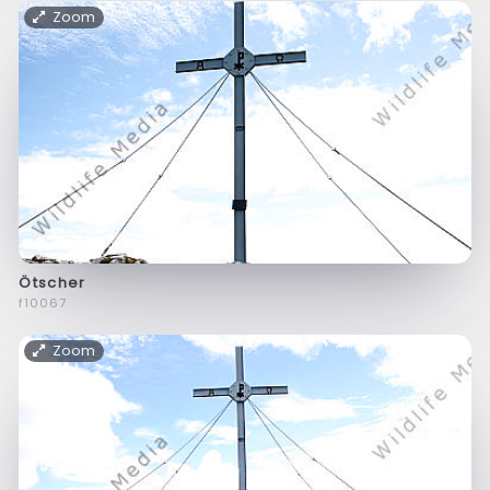
Zoom
Ötscher
f10067
Zoom