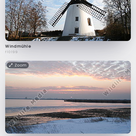
Windmühle
f10199
Zoom