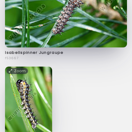
Isabellspinner Jungraupe
f53667
Zoom