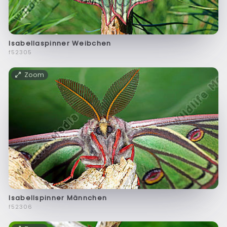
Isabellaspinner Weibchen
f52305
Zoom
Isabellspinner Männchen
f52306