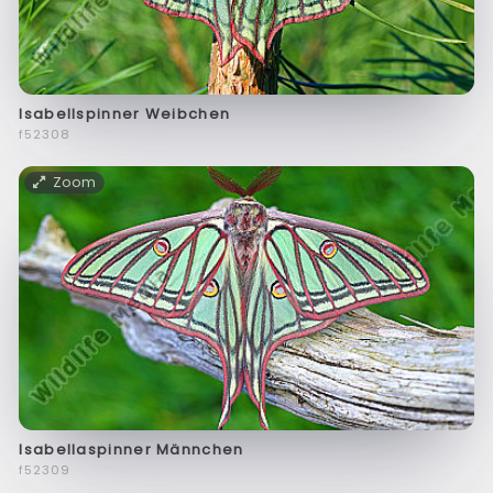
Isabellspinner Weibchen
f52308
Zoom
Isabellaspinner Männchen
f52309