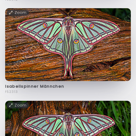
Zoom
Isabellspinner Männchen
f52313
Zoom