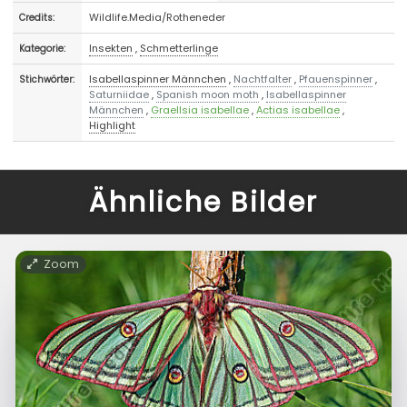
Wildlife.Media/Rotheneder
Credits:
Insekten
,
Schmetterlinge
Kategorie:
Isabellaspinner Männchen
,
Nachtfalter
,
Pfauenspinner
,
Stichwörter:
Saturniidae
,
Spanish moon moth
,
Isabellaspinner
Männchen
,
Graellsia isabellae
,
Actias isabellae
,
Highlight
Ähnliche Bilder
Zoom