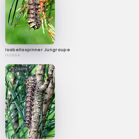
Isabellaspinner Jungraupe
f53664
Zoom