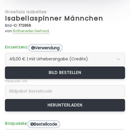
Graellsia isabellae
Isabellaspinner Männchen
Bild-ID:
f72956
von
Rotheneder Gerhard
Einzellizenz:
Verwendung
BILD BESTELLEN
Preise exkl. USt.
Bildpakete:
Bestellcode