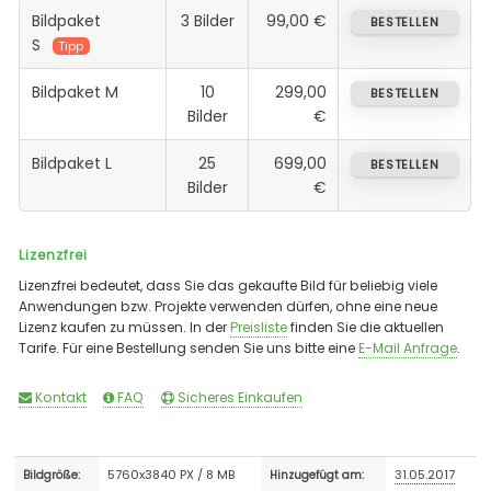
Bildpaket
3 Bilder
99,00 €
BESTELLEN
S
Tipp
Bildpaket M
10
299,00
BESTELLEN
Bilder
€
Bildpaket L
25
699,00
BESTELLEN
Bilder
€
Lizenzfrei
Lizenzfrei bedeutet, dass Sie das gekaufte Bild für beliebig viele
Anwendungen bzw. Projekte verwenden dürfen, ohne eine neue
Lizenz kaufen zu müssen. In der
Preisliste
finden Sie die aktuellen
Tarife. Für eine Bestellung senden Sie uns bitte eine
E-Mail Anfrage
.
Kontakt
FAQ
Sicheres Einkaufen
5760x3840 PX / 8 MB
31.05.2017
Bildgröße:
Hinzugefügt am: