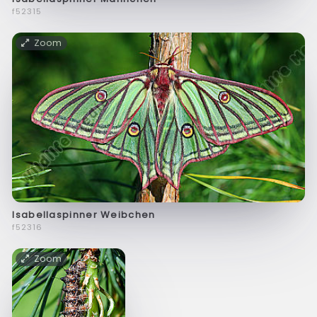
f52315
Zoom
Isabellaspinner Weibchen
f52316
Zoom