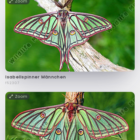
Zoom
Isabellspinner Männchen
f52307
Zoom