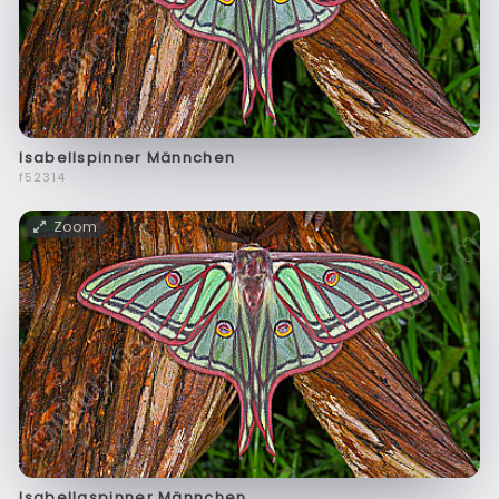
Isabellspinner Männchen
f52314
Zoom
Isabellaspinner Männchen