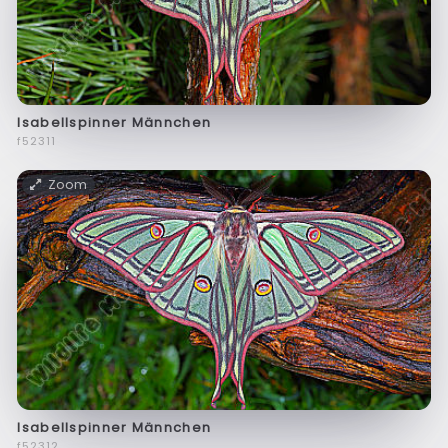
Isabellspinner Männchen
f52311
Zoom
Isabellspinner Männchen
f52312