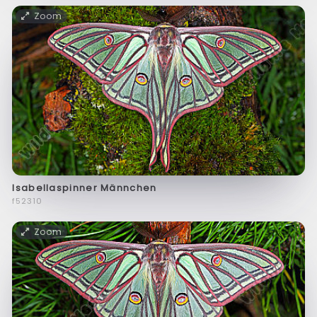
Zoom
Isabellaspinner Männchen
f52310
Zoom