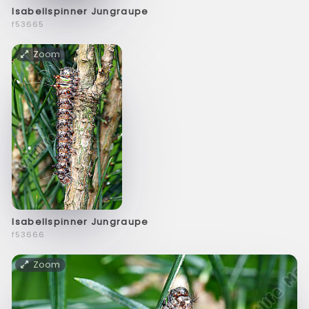
Isabellspinner Jungraupe
f53665
Zoom
Isabellspinner Jungraupe
f53666
Zoom