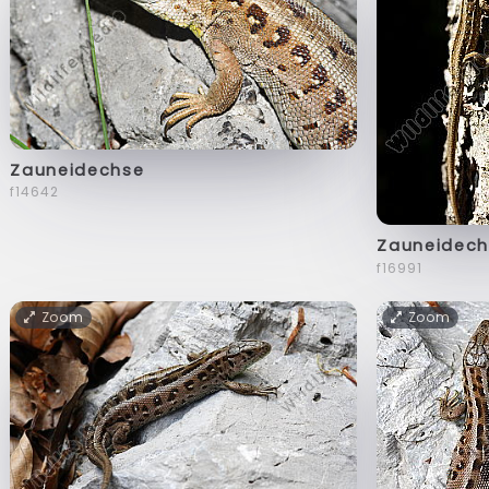
Zauneidechse
f14642
Zauneidech
f16991
Zoom
Zoom