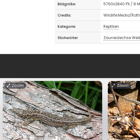
5760x3840 PX / 8 
Bildgröße:
Wildlife.Media/Rot
Credits:
Reptilien
Kategorie:
Zauneidechse Wei
Stichwörter:
Zoom
Zoom