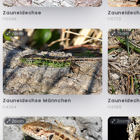
Zauneidechse
Zauneidech
f10346
f10772
Zoom
Zoom
Zauneidechse Männchen
Zauneidec
f14364
f14365
Zoom
Zoom