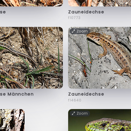
se
Zauneidechse
f10773
Zoom
hse Männchen
Zauneidechse
f14640
Zoom