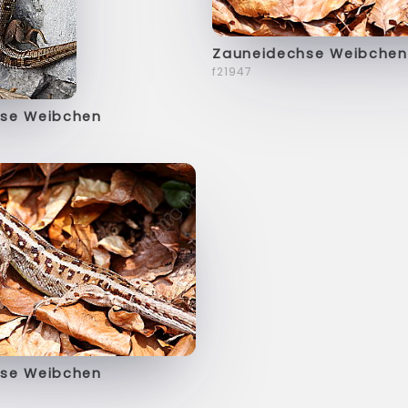
Zauneidechse Weibchen
f21947
se Weibchen
se Weibchen