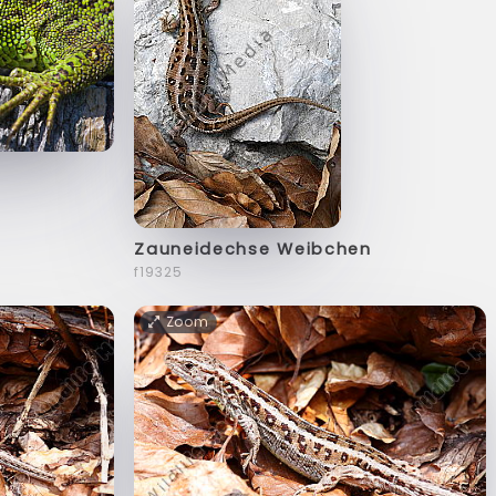
Zauneidechse Weibchen
f19325
Zoom