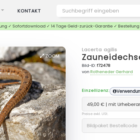
KONTAKT
tung ✓ Sofortdownload ✓ 14 Tage Geld-zurück-Garantie ✓ Bestellun
Lacerta agilis
Zauneidechs
ZOOM
Bild-ID:
f72478
von
Rotheneder Gerhard
Einzellizenz:
Verwendu
Preise exkl. USt.