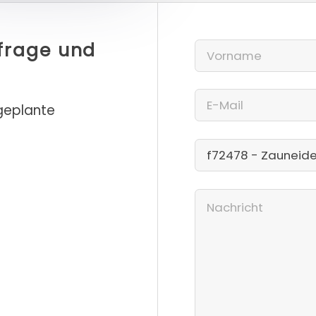
nfrage und
 geplante