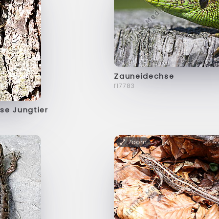
Zauneidechse
f17783
se Jungtier
Zoom