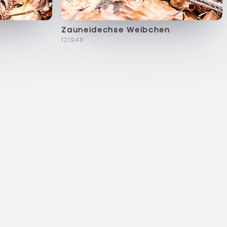
Zauneidechse Weibchen
f21948