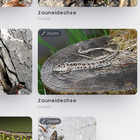
Zauneidechse
f14146
Zoom
Zauneidechse
f14641
Zoom