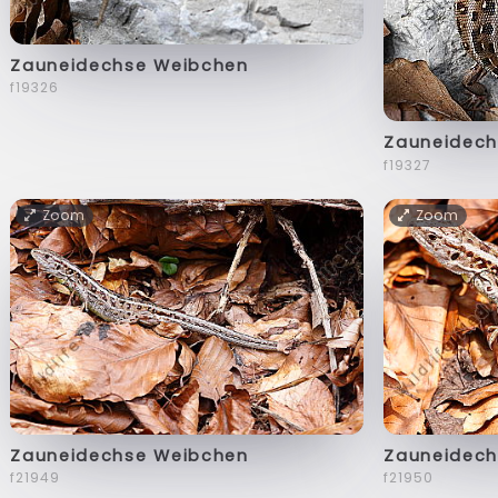
Zauneidechse Weibchen
f19326
Zauneidech
f19327
Zoom
Zoom
Zauneidechse Weibchen
Zauneidech
f21949
f21950