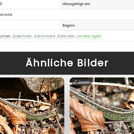
MB
Hinzugefügt am:
heneder
Region:
bchen
,
Eidechsen
,
Sand lizard
,
Rote Liste
,
Lacerta agilis
Ähnliche Bilder
Zoom