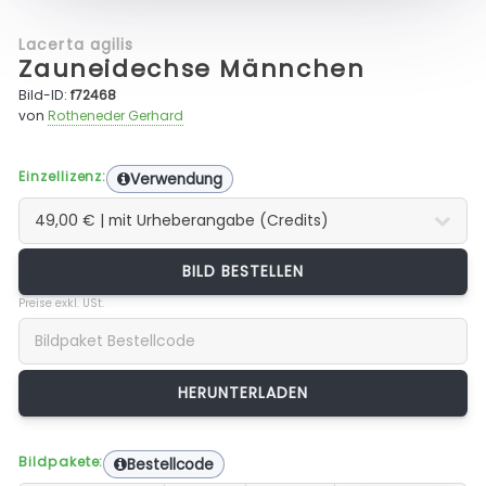
Lacerta agilis
Zauneidechse Männchen
Bild-ID:
f72468
von
Rotheneder Gerhard
Einzellizenz:
Verwendung
BILD BESTELLEN
Preise exkl. USt.
Bildpakete:
Bestellcode