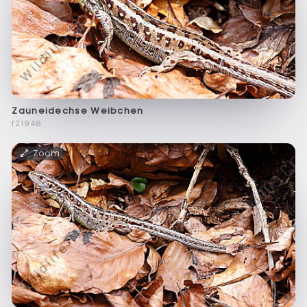
Zauneidechse Weibchen
f21948
Zoom