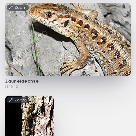
Zoom
Zauneidechse
f14642
Zoom