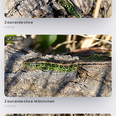
Zauneidechse
f14146
Zoom
Zauneidechse Männchen
f14364