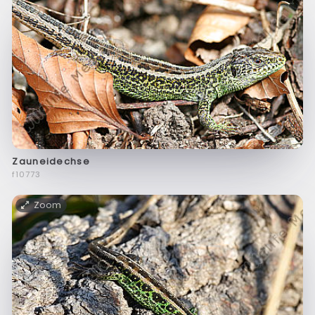
Zauneidechse
f10773
Zoom