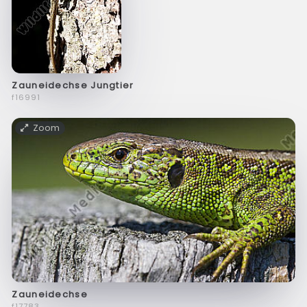
Zauneidechse Jungtier
f16991
Zoom
Zauneidechse
f17783