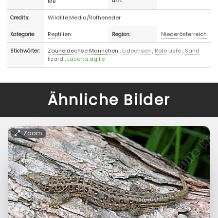
MB
am:
Wildlife.Media/Rotheneder
Credits:
Reptilien
Niederösterreich
Kategorie:
Region:
Zauneidechse Männchen
,
Eidechsen
,
Rote Liste
,
Sand
Stichwörter:
lizard
,
Lacerta agilis
Ähnliche Bilder
Zoom