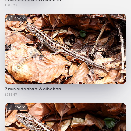
f19327
Zoom
Zauneidechse Weibchen
f21947
Zoom