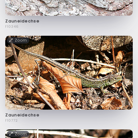
Zauneidechse
f10346
Zoom
Zauneidechse
f10772
Zoom