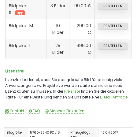
Bildpaket
3 Bilder
99,00 €
BESTELLEN
S
Tipp
Bildpaket M
10
299,00
BESTELLEN
Bilder
€
Bildpaket L
25
699,00
BESTELLEN
Bilder
€
Lizenzfrei
Lizenzfrei bedeutet, dass Sie das gekaufte Bild für beliebig viele
Anwendungen bzw. Projekte verwenden dürfen, ohne eine neue
Lizenz kaufen zu müssen. In der
Preisliste
finden Sie die aktuellen
Tarife. Für eine Bestellung senden Sie uns bitte eine
E-Mail Anfrage
.
Kontakt
FAQ
Sicheres Einkaufen
5760x3840 PX / 6
18.04.2017
Bildgröße:
Hinzugefügt