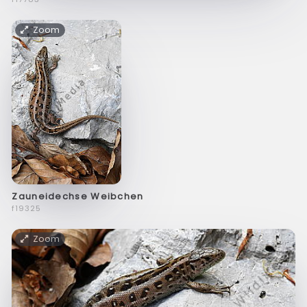
Zoom
Zauneidechse Weibchen
f19325
Zoom