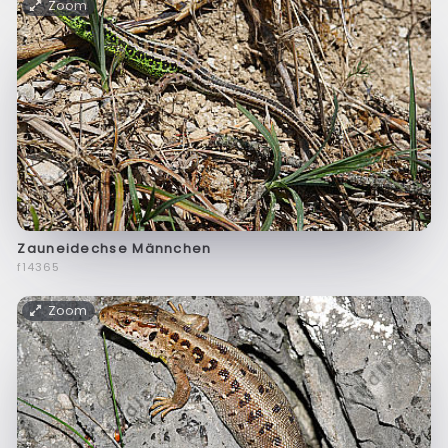
Zoom
Zauneidechse Männchen
f14365
Zoom