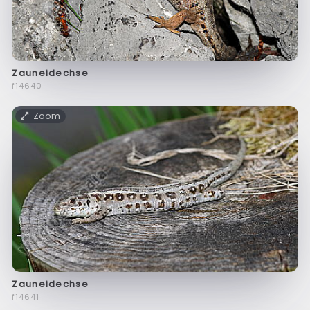
Zauneidechse
f14640
Zoom
Zauneidechse
f14641