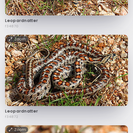
Leopardnatter
f34870
Zoom
Leopardnatter
f34872
Zoom