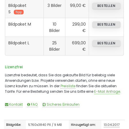
Bildpaket
3 Bilder
99,00 €
BESTELLEN
S
Tipp
Bildpaket M
10
299,00
BESTELLEN
Bilder
€
Bildpaket L
25
699,00
BESTELLEN
Bilder
€
Lizenzfrei
Lizenzfrei bedeutet, dass Sie das gekaufte Bild für beliebig viele
Anwendungen bzw. Projekte verwenden dürfen, ohne eine neue
Lizenz kaufen zu müssen. In der
Preisliste
finden Sie die aktuellen
Tarife. Für eine Bestellung senden Sie uns bitte eine
E-Mail Anfrage
.
Kontakt
FAQ
Sicheres Einkaufen
5760x3840 PX / 9 MB
13.04.2017
Bildgröße:
Hinzugefügt am: