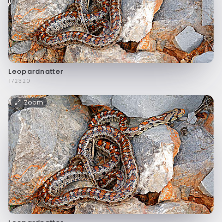
Leopardnatter
f72320
Zoom