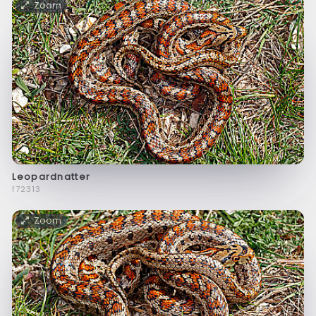
Zoom
Leopardnatter
f72313
Zoom