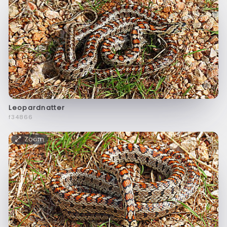
Leopardnatter
f34866
Zoom