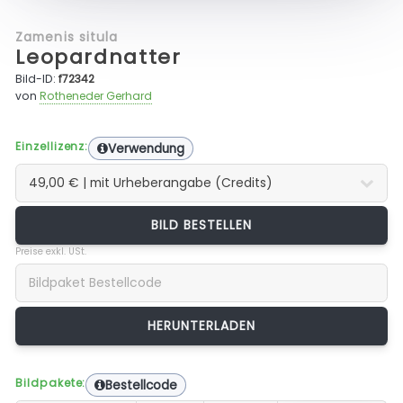
Zamenis situla
Leopardnatter
Bild-ID:
f72342
von
Rotheneder Gerhard
Einzellizenz:
Verwendung
BILD BESTELLEN
Preise exkl. USt.
Bildpakete:
Bestellcode