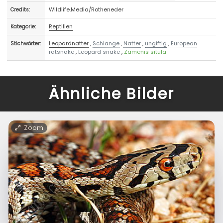
Wildlife.Media/Rotheneder
Credits:
Reptilien
Kategorie:
Leopardnatter
,
Schlange
,
Natter
,
ungiftig
,
European
Stichwörter:
ratsnake
,
Leopard snake
,
Zamenis situla
Ähnliche Bilder
Zoom