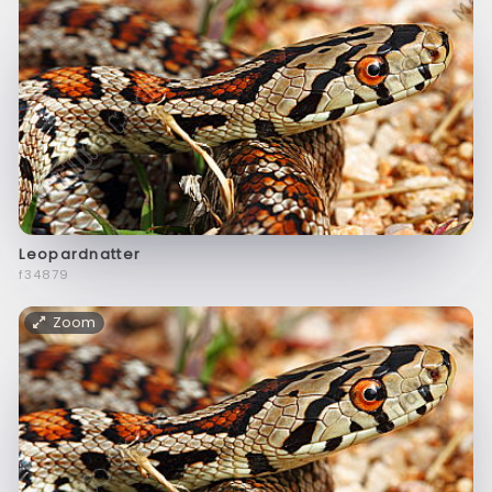
Leopardnatter
f34879
Zoom