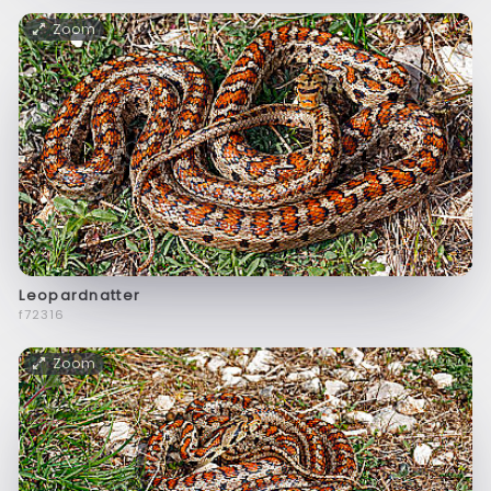
Zoom
Leopardnatter
f72316
Zoom