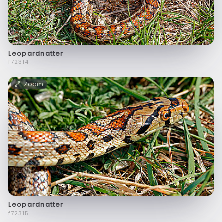
Leopardnatter
f72314
Zoom
Leopardnatter
f72315