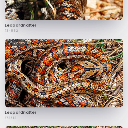
Leopardnatter
f34882
Zoom
Leopardnatter
f72312