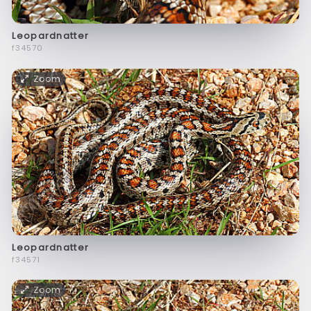
Leopardnatter
f34570
Zoom
Leopardnatter
f34571
Zoom