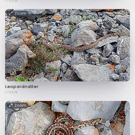
f72318
Zoom
Leopardnatter
f72319
Zoom