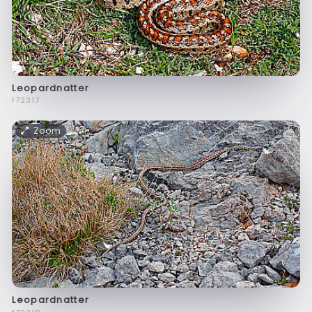
Leopardnatter
f72317
Zoom
Leopardnatter