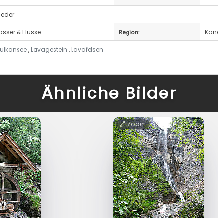
neder
sser & Flüsse
Kana
Region:
ulkansee
,
Lavagestein
,
Lavafelsen
Ähnliche Bilder
Zoom