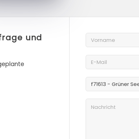
nfrage und
 geplante