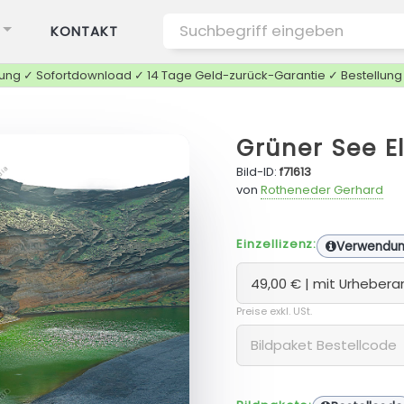
KONTAKT
tung ✓ Sofortdownload ✓ 14 Tage Geld-zurück-Garantie ✓ Bestellun
Grüner See El
ZOOM
Bild-ID:
f71613
von
Rotheneder Gerhard
Einzellizenz:
Verwendu
Preise exkl. USt.