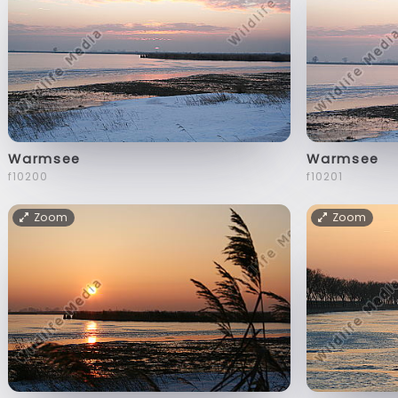
Warmsee
Warmsee
f10200
f10201
Zoom
Zoom