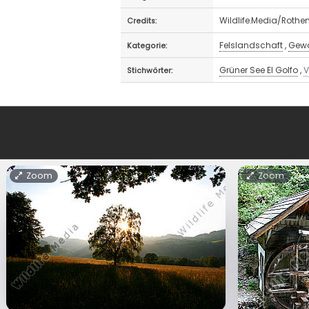
Wildlife.Media/Rothe
Credits:
Felslandschaft
,
Gewä
Kategorie:
Grüner See El Golfo
,
V
Stichwörter:
Zoom
Zoom