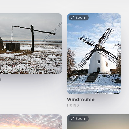
Zoom
n
Windmühle
f10196
Zoom