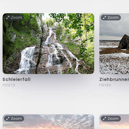
Zoom
Zoom
Schleierfall
Ziehbrunne
f10073
f10190
Zoom
Zoom