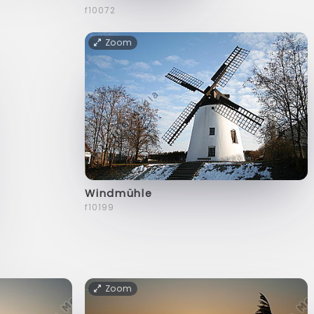
f10072
Zoom
Windmühle
f10199
Zoom