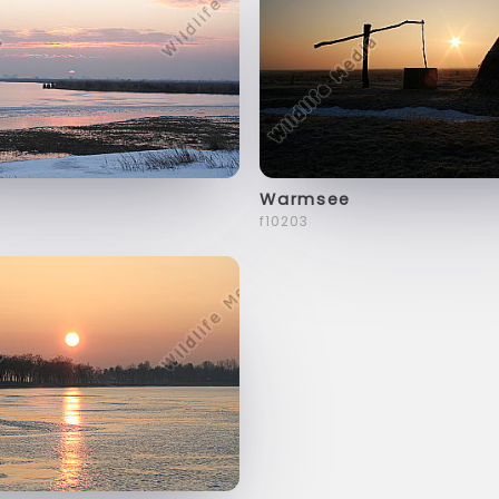
Warmsee
f10203