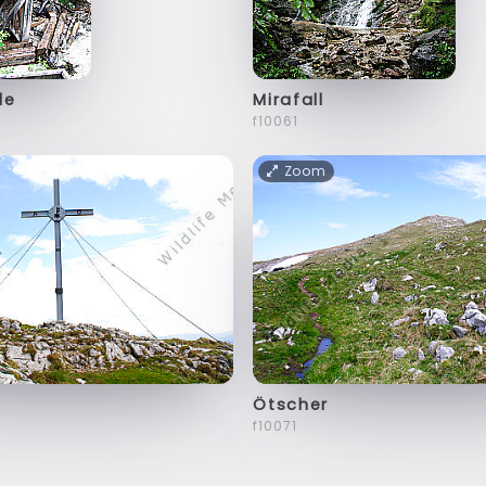
le
Mirafall
f10061
Zoom
Ötscher
f10071