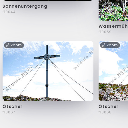
Sonnenuntergang
f10044
Wassermüh
f10059
Zoom
Zoom
Ötscher
Ötscher
f10067
f10068