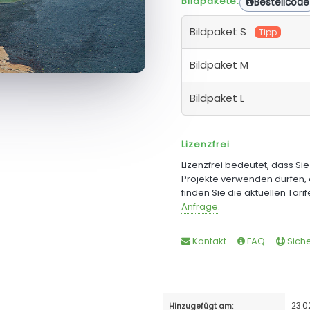
Bildpakete:
Bestellcode
Bildpaket S
Tipp
Bildpaket M
Bildpaket L
Lizenzfrei
Lizenzfrei bedeutet, dass Si
Projekte verwenden dürfen, 
finden Sie die aktuellen Tari
Anfrage
.
Kontakt
FAQ
Siche
23.0
Hinzugefügt am: