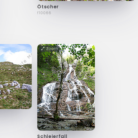
Ötscher
f10066
Zoom
Schleierfall