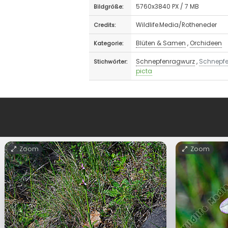
5760x3840 PX / 7 MB
Bildgröße:
Wildlife.Media/Rotheneder
Credits:
Blüten & Samen
,
Orchideen
Kategorie:
Schnepfenragwurz
,
Schnepfe
Stichwörter:
picta
Zoom
Zoom