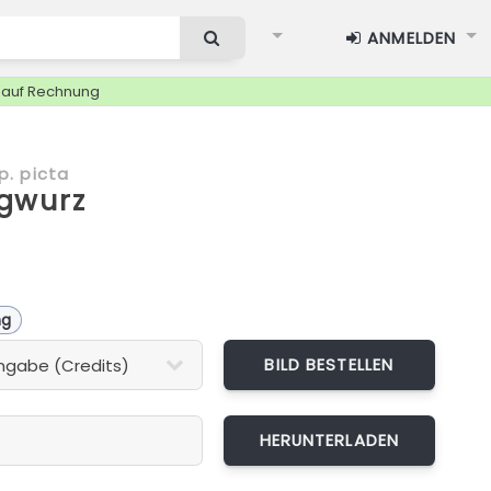
ANMELDEN
g auf Rechnung
p. picta
gwurz
ng
BILD BESTELLEN