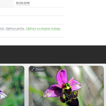
19.09.2016
hid
,
Ophrys picta
,
Ophrys scolopax subsp.
Zoom