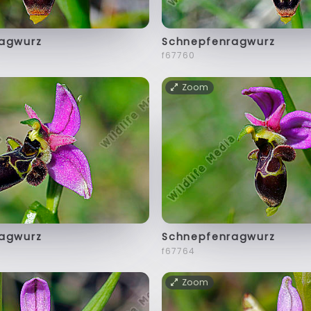
agwurz
Schnepfenragwurz
f67760
Zoom
agwurz
Schnepfenragwurz
f67764
Zoom