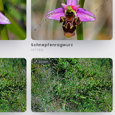
Schnepfenragwurz
f67769
Zoom