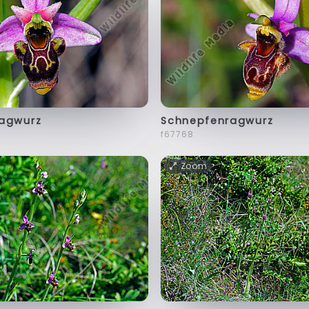
agwurz
Schnepfenragwurz
f67768
Zoom