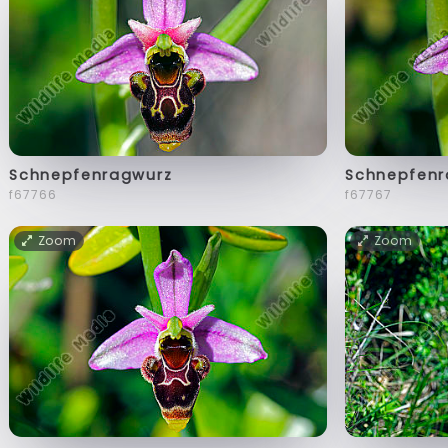
Schnepfenragwurz
Schnepfenr
f67766
f67767
Zoom
Zoom