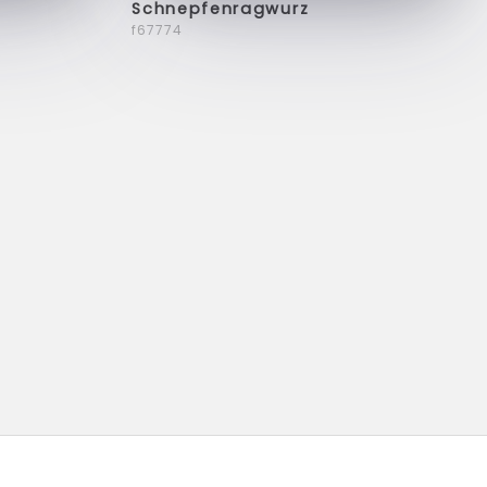
Schnepfenragwurz
f67774