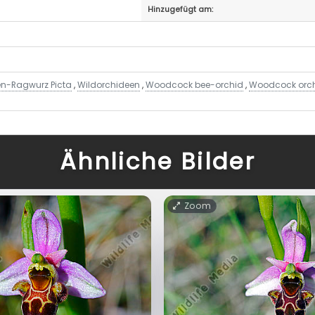
Hinzugefügt am:
n-Ragwurz Picta
,
Wildorchideen
,
Woodcock bee-orchid
,
Woodcock orc
Ähnliche Bilder
Zoom