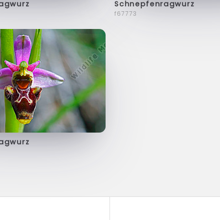
agwurz
Schnepfenragwurz
f67773
agwurz