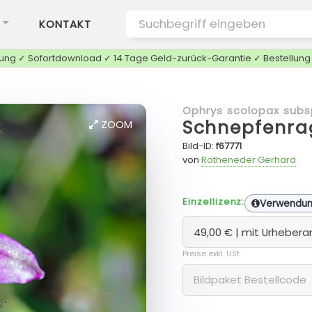
KONTAKT
tung ✓ Sofortdownload ✓ 14 Tage Geld-zurück-Garantie ✓ Bestellun
Ophrys scolopax subs
Schnepfenra
ZOOM
Bild-ID:
f67771
von
Rotheneder Gerhard
Einzellizenz:
Verwendu
Preise exkl. USt.