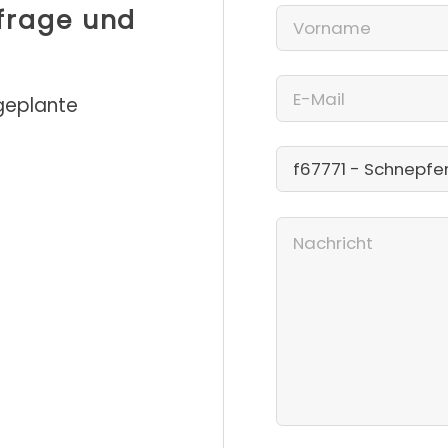
nfrage und
 geplante