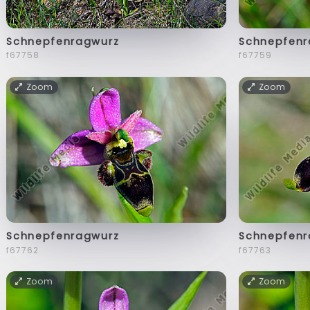
Schnepfenragwurz
Schnepfenr
f67758
f67759
Zoom
Zoom
Schnepfenragwurz
Schnepfenr
f67762
f67763
Zoom
Zoom