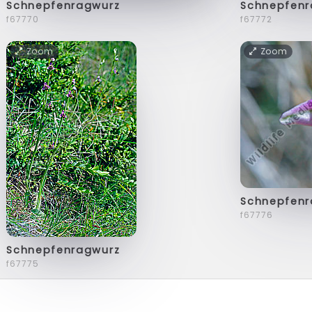
Schnepfenragwurz
Schnepfenr
f67770
f67772
Zoom
Zoom
Schnepfenr
f67776
Schnepfenragwurz
f67775