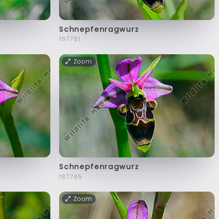
Schnepfenragwurz
f67761
Zoom
Schnepfenragwurz
f67765
Zoom