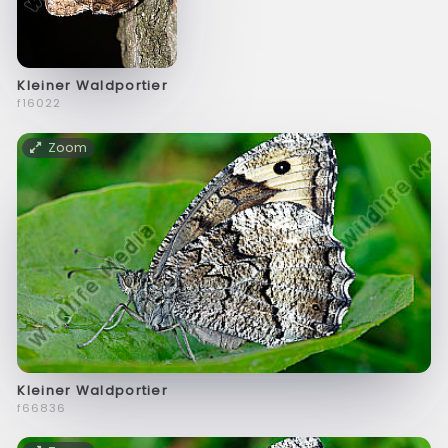
Kleiner Waldportier
f16022
Zoom
Kleiner Waldportier
f66836