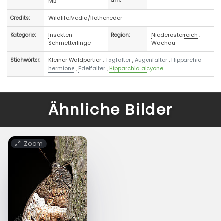
MB
am:
Wildlife.Media/Rotheneder
Credits:
Insekten
,
Niederösterreich
,
Kategorie:
Region:
Schmetterlinge
Wachau
Kleiner Waldportier
,
Tagfalter
,
Augenfalter
,
Hipparchia
Stichwörter:
hermione
,
Edelfalter
,
Hipparchia alcyone
Ähnliche Bilder
Zoom