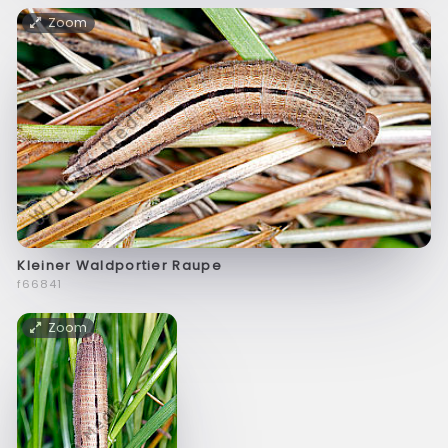
Zoom
Kleiner Waldportier Raupe
f66841
Zoom