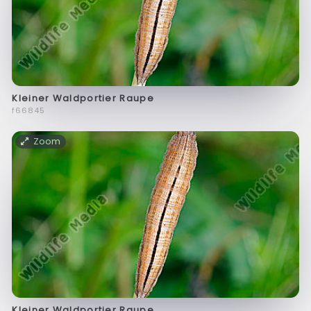
Kleiner Waldportier Raupe
f66845
Zoom
Kleiner Waldportier Raupe