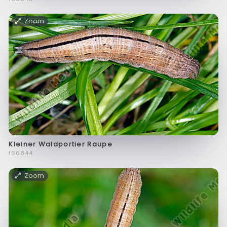
Zoom
Kleiner Waldportier Raupe
f66844
Zoom