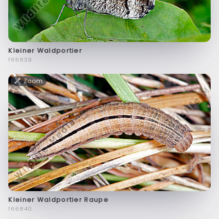
Kleiner Waldportier
f66839
Zoom
Kleiner Waldportier Raupe
f66840