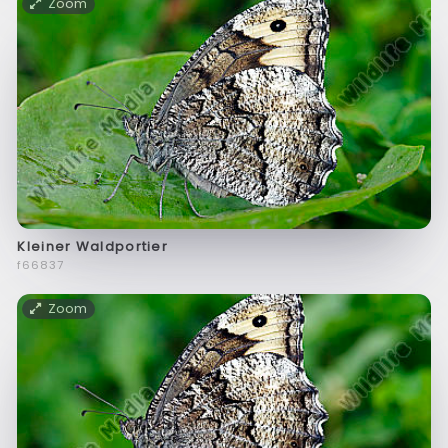
Zoom
Kleiner Waldportier
f66837
Zoom