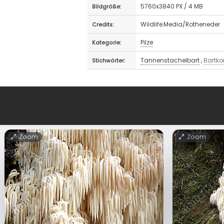
5760x3840 PX / 4 MB
Bildgröße:
Wildlife.Media/Rotheneder
Credits:
Pilze
Kategorie:
Tannenstachelbart
,
Bartko
Stichwörter:
Zoom
Zoom