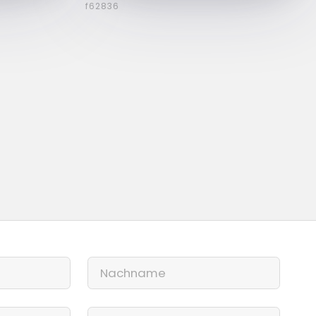
f62836