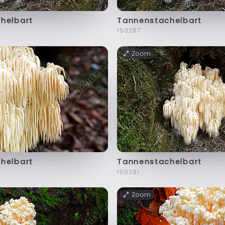
helbart
Tannenstachelbart
f50287
Zoom
helbart
Tannenstachelbart
f50291
Zoom