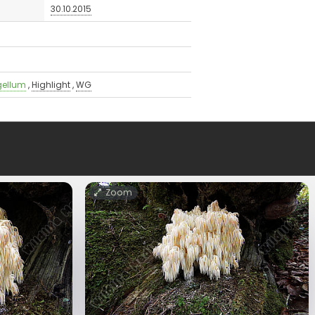
30.10.2015
gellum
,
Highlight
,
WG
Zoom