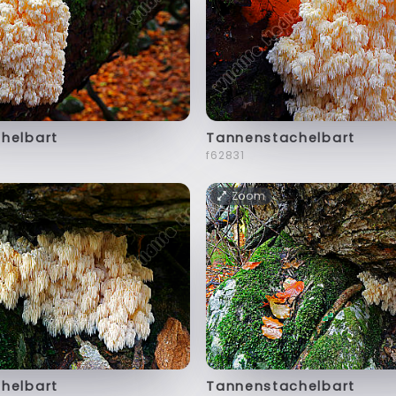
helbart
Tannenstachelbart
f62831
Zoom
helbart
Tannenstachelbart