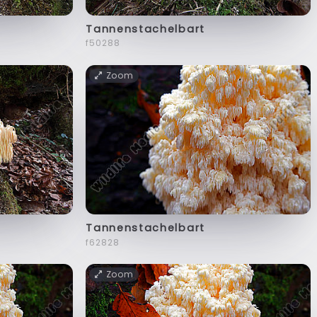
Tannenstachelbart
f50288
Zoom
Tannenstachelbart
f62828
Zoom