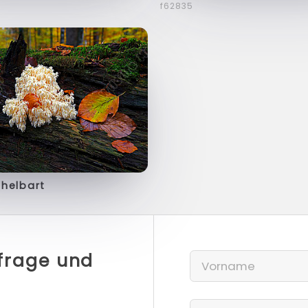
f62835
helbart
nfrage und