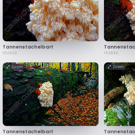
Tannenstachelbart
Tannenstac
f62829
f62830
Zoom
Zoom
Tannenstachelbart
Tannenstac