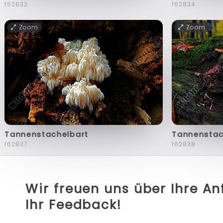
f62833
f62834
Zoom
Zoom
Tannenstachelbart
Tannenstac
f62837
f62838
Wir freuen uns über Ihre A
Ihr Feedback!