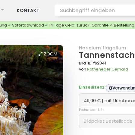
KONTAKT
tung ✓ Sofortdownload ✓ 14 Tage Geld-zurück-Garantie ✓ Bestellun
Hericium flagellum
Tannenstach
ZOOM
Bild-ID:
f62841
von
Rotheneder Gerhard
Einzellizenz:
Verwendu
Preise exkl. USt.