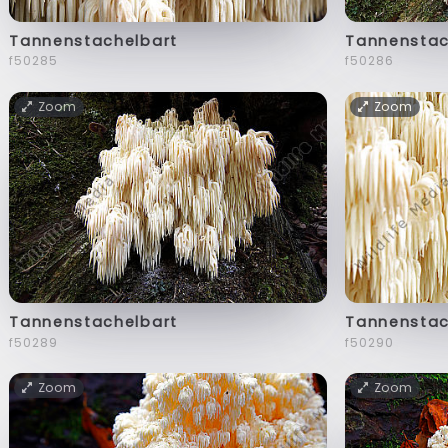
Tannenstachelbart
Tannenstac
f50285
f50286
Zoom
Zoom
Tannenstachelbart
Tannenstac
f50289
f50290
Zoom
Zoom