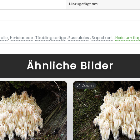
Hinzugefügt am:
ralle
,
Hericiaceae
,
Täublingsartige
,
Russulales
,
Saprobiont
,
Hericium fla
Ähnliche Bilder
Zoom