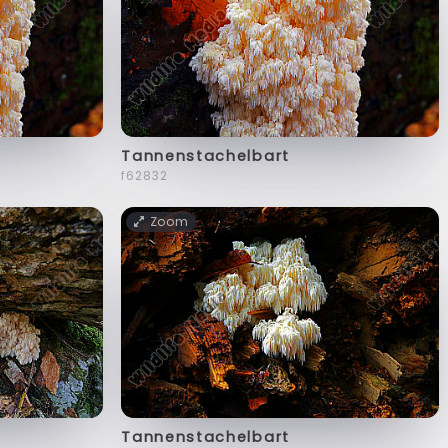
Tannenstachelbart
f62832
Zoom
Tannenstachelbart