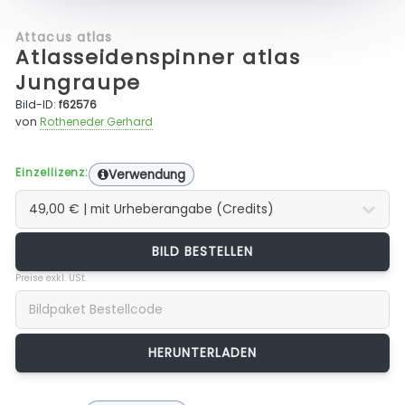
Attacus atlas
Atlasseidenspinner atlas
Jungraupe
Bild-ID:
f62576
von
Rotheneder Gerhard
Einzellizenz:
Verwendung
BILD BESTELLEN
Preise exkl. USt.