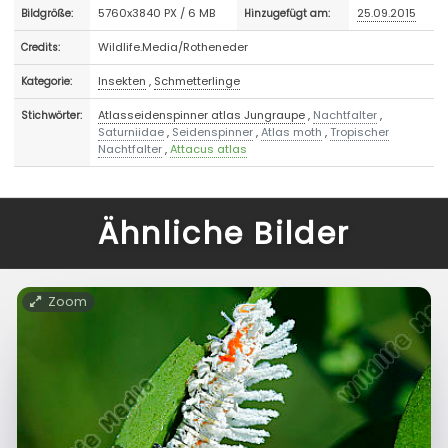
5760x3840 PX / 6 MB
25.09.2015
Bildgröße:
Hinzugefügt am:
Wildlife.Media/Rotheneder
Credits:
Insekten
,
Schmetterlinge
Kategorie:
Atlasseidenspinner atlas Jungraupe
,
Nachtfalter
,
Stichwörter:
Saturniidae
,
Seidenspinner
,
Atlas moth
,
Tropischer
Nachtfalter
,
Attacus atlas
Ähnliche Bilder
Zoom