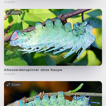
f62582
Zoom
Atlasseidenspinner atlas Raupe
f62583
Zoom