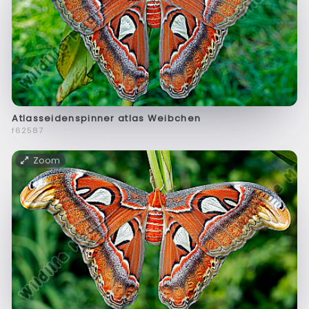
Atlasseidenspinner atlas Weibchen
f62587
Zoom