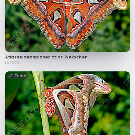
Atlasseidenspinner atlas Weibchen
f62590
Zoom