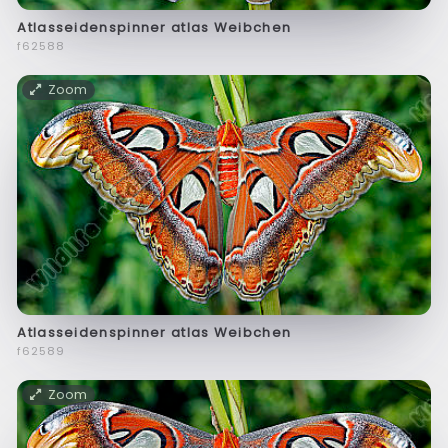
Atlasseidenspinner atlas Weibchen
f62588
Zoom
Atlasseidenspinner atlas Weibchen
f62589
Zoom