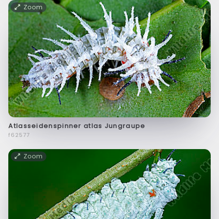
Zoom
Atlasseidenspinner atlas Jungraupe
f62577
Zoom