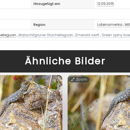
12.09.2015
Hinzugefügt am:
Lateinamerika
,
Mi
Region:
helleguan
,
Malachitgrüner Stachelleguan
,
Emerald swift
,
Green spiny liza
Ähnliche Bilder
Zoom