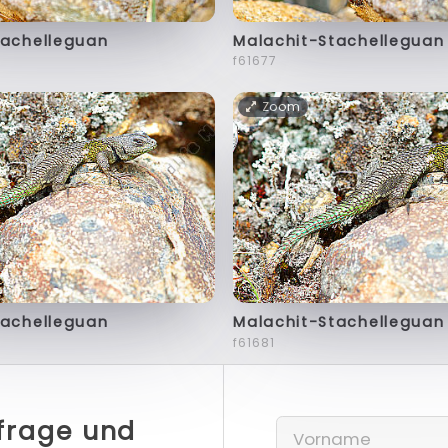
tachelleguan
Malachit-Stachelleguan
f61677
Zoom
tachelleguan
Malachit-Stachelleguan
f61681
nfrage und