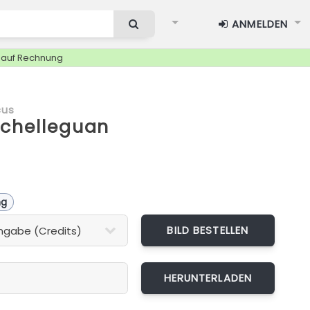
ANMELDEN
g auf Rechnung
cus
achelleguan
ng
BILD BESTELLEN