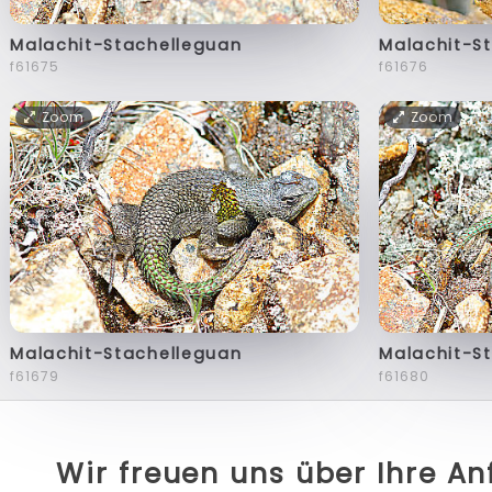
Malachit-Stachelleguan
Malachit-S
f61675
f61676
Zoom
Zoom
Malachit-Stachelleguan
Malachit-S
f61679
f61680
Wir freuen uns über Ihre A