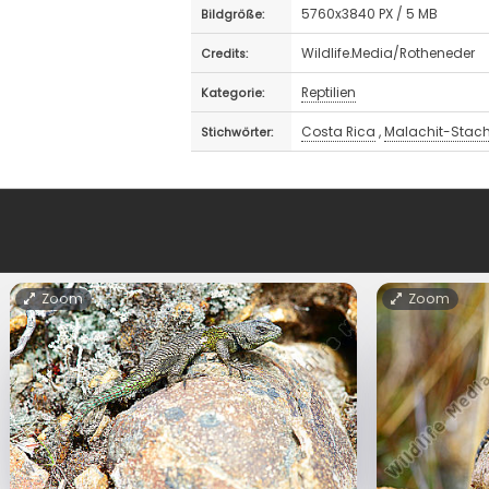
5760x3840 PX / 5 MB
Bildgröße:
Wildlife.Media/Rotheneder
Credits:
Reptilien
Kategorie:
Costa Rica
,
Malachit-Stac
Stichwörter:
Zoom
Zoom