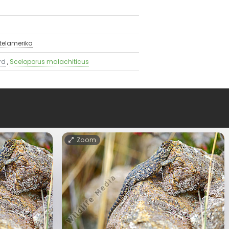
ttelamerika
rd
,
Sceloporus malachiticus
Zoom