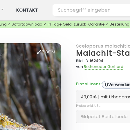
KONTAKT
tung ✓ Sofortdownload ✓ 14 Tage Geld-zurück-Garantie ✓ Bestellun
Sceloporus malachiti
Malachit-St
ZOOM
Bild-ID:
f62494
von
Rotheneder Gerhard
Einzellizenz:
Verwendu
Preise exkl. USt.