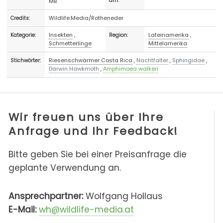
MB
am:
Wildlife.Media/Rotheneder
Credits:
Insekten
,
Lateinamerika
,
Kategorie:
Region:
Schmetterlinge
Mittelamerika
Riesenschwärmer Costa Rica
,
Nachtfalter
,
Sphingidae
,
Stichwörter:
Darwin Hawkmoth
,
Amphimoea walkeri
Wir freuen uns über Ihre
Anfrage und Ihr Feedback!
Bitte geben Sie bei einer Preisanfrage die
geplante Verwendung an.
Ansprechpartner:
Wolfgang Hollaus
E-Mail:
wh@wildlife-media.at