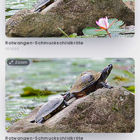
Rotwangen-Schmuckschildkröte
f61695
Zoom
Rotwangen-Schmuckschildkröte