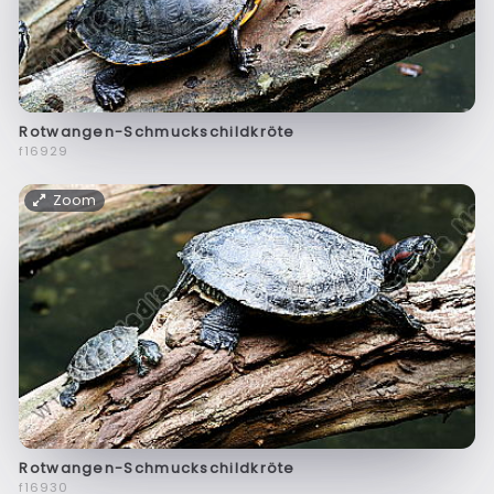
Rotwangen-Schmuckschildkröte
f16929
Zoom
Rotwangen-Schmuckschildkröte
f16930