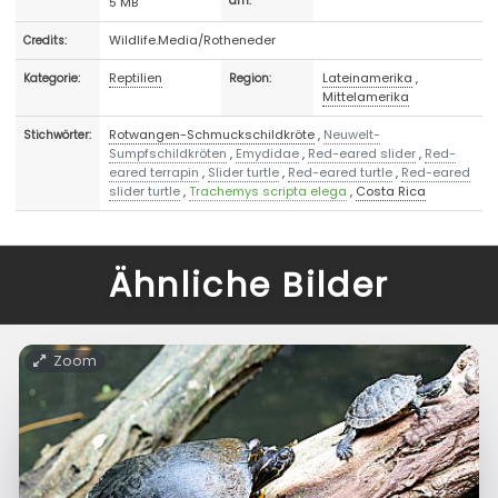
5 MB
am:
Wildlife.Media/Rotheneder
Credits:
Reptilien
Lateinamerika
,
Kategorie:
Region:
Mittelamerika
Rotwangen-Schmuckschildkröte
,
Neuwelt-
Stichwörter:
Sumpfschildkröten
,
Emydidae
,
Red-eared slider
,
Red-
eared terrapin
,
Slider turtle
,
Red-eared turtle
,
Red-eared
slider turtle
,
Trachemys scripta elega
,
Costa Rica
Ähnliche Bilder
Zoom