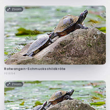
Zoom
Rotwangen-Schmuckschildkröte
f61694
Zoom