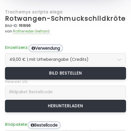
Trachemys scripta elega
Rotwangen-Schmuckschildkröte
Bild-ID:
f61696
von
Rotheneder Gerhard
Einzellizenz:
Verwendung
BILD BESTELLEN
Preise exkl. USt.
Bildpakete:
Bestellcode