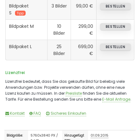
Bildpaket
3 Bilder
99,00 €
BESTELLEN
S
Tipp
Bildpaket M
10
299,00
BESTELLEN
Bilder
€
Bildpaket L
25
699,00
BESTELLEN
Bilder
€
Lizenzfrei
Lizenzfrei bedeutet, dass Sie das gekaufte Bild für beliebig viele
Anwendungen bzw. Projekte verwenden dürfen, ohne eine neue
Lizenz kaufen zu müssen. In der
Preisliste
finden Sie die aktuellen
Tarife. Für eine Bestellung senden Sie uns bitte eine
E-Mail Anfrage
.
Kontakt
FAQ
Sicheres Einkaufen
5760x3840 PX /
01.09.2015
Bildgröße:
Hinzugefügt