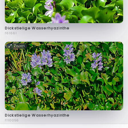
Dickstielige Wasserhyazinthe
f61661
Zoom
Dickstielige Wasserhyazinthe
f110056