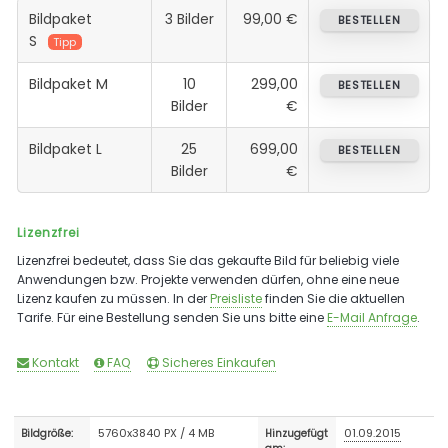
Bildpaket
3 Bilder
99,00 €
BESTELLEN
S
Tipp
Bildpaket M
10
299,00
BESTELLEN
Bilder
€
Bildpaket L
25
699,00
BESTELLEN
Bilder
€
Lizenzfrei
Lizenzfrei bedeutet, dass Sie das gekaufte Bild für beliebig viele
Anwendungen bzw. Projekte verwenden dürfen, ohne eine neue
Lizenz kaufen zu müssen. In der
Preisliste
finden Sie die aktuellen
Tarife. Für eine Bestellung senden Sie uns bitte eine
E-Mail Anfrage
.
Kontakt
FAQ
Sicheres Einkaufen
5760x3840 PX / 4 MB
01.09.2015
Bildgröße:
Hinzugefügt