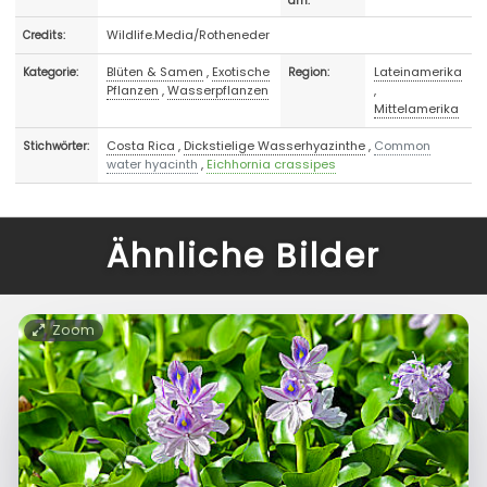
am:
Wildlife.Media/Rotheneder
Credits:
Blüten & Samen
,
Exotische
Lateinamerika
Kategorie:
Region:
Pflanzen
,
Wasserpflanzen
,
Mittelamerika
Costa Rica
,
Dickstielige Wasserhyazinthe
,
Common
Stichwörter:
water hyacinth
,
Eichhornia crassipes
Ähnliche Bilder
Zoom