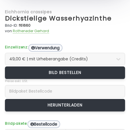
Eichhornia crassipes
Dickstielige Wasserhyazinthe
Bild-ID:
f61660
von
Rotheneder Gerhard
Einzellizenz:
Verwendung
BILD BESTELLEN
Preise exkl. USt.
Bildpakete:
Bestellcode