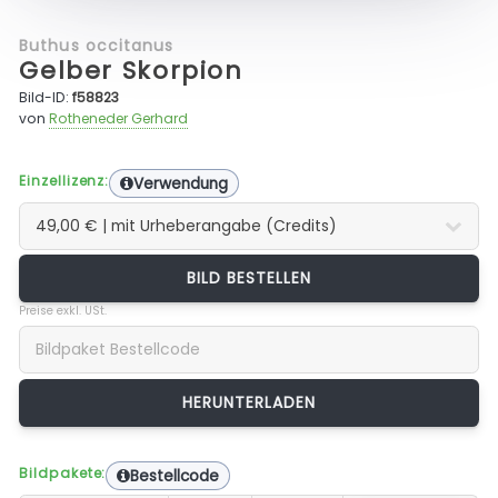
Buthus occitanus
Gelber Skorpion
Bild-ID:
f58823
von
Rotheneder Gerhard
Einzellizenz:
Verwendung
BILD BESTELLEN
Preise exkl. USt.
Bildpakete:
Bestellcode