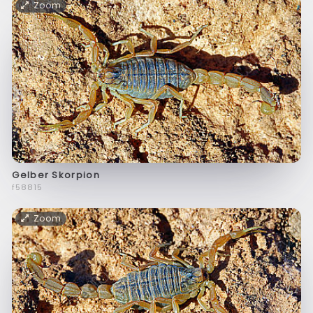
Zoom
Gelber Skorpion
f58815
Zoom