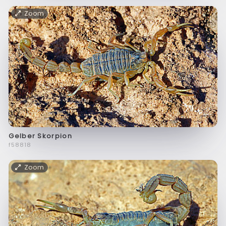
Zoom
Gelber Skorpion
f58818
Zoom