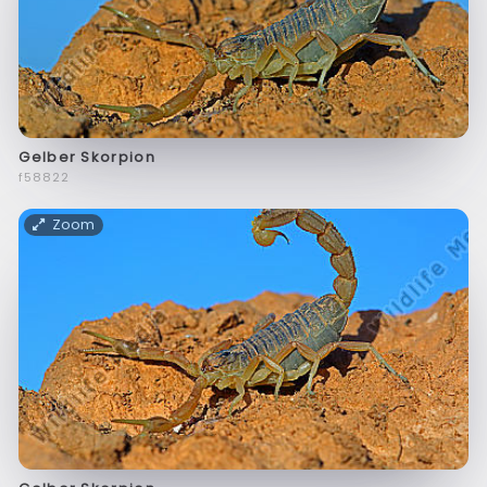
Gelber Skorpion
f58822
Zoom