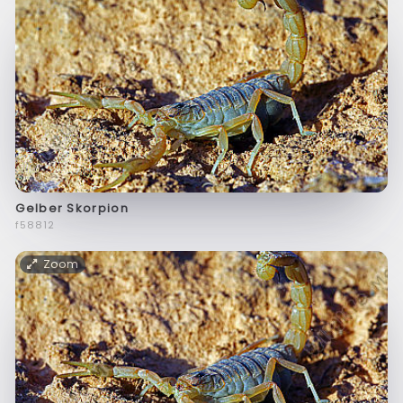
Gelber Skorpion
f58812
Zoom