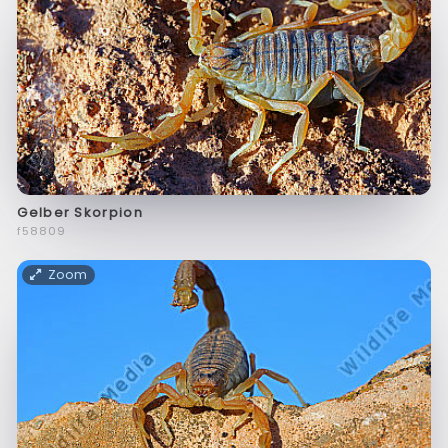
Gelber Skorpion
f58809
Zoom