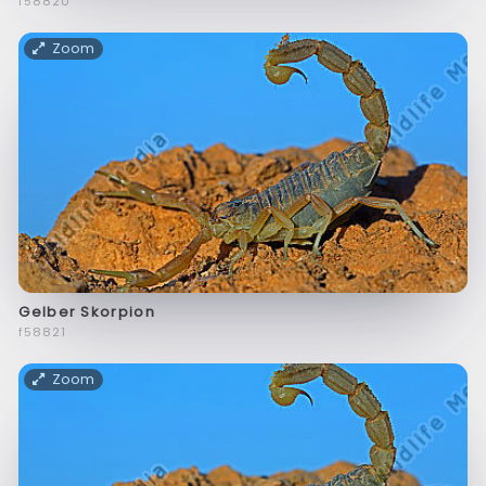
f58820
Zoom
Gelber Skorpion
f58821
Zoom