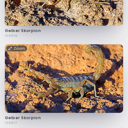
Gelber Skorpion
f58816
Zoom
Gelber Skorpion
f58817