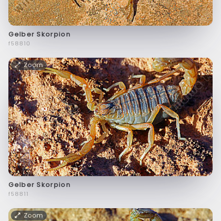
Gelber Skorpion
f58810
Zoom
Gelber Skorpion
f58811
Zoom