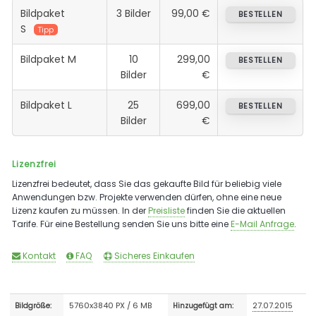
Bildpaket
3 Bilder
99,00 €
BESTELLEN
S
Tipp
Bildpaket M
10
299,00
BESTELLEN
Bilder
€
Bildpaket L
25
699,00
BESTELLEN
Bilder
€
Lizenzfrei
Lizenzfrei bedeutet, dass Sie das gekaufte Bild für beliebig viele
Anwendungen bzw. Projekte verwenden dürfen, ohne eine neue
Lizenz kaufen zu müssen. In der
Preisliste
finden Sie die aktuellen
Tarife. Für eine Bestellung senden Sie uns bitte eine
E-Mail Anfrage
.
Kontakt
FAQ
Sicheres Einkaufen
5760x3840 PX / 6 MB
27.07.2015
Bildgröße:
Hinzugefügt am: