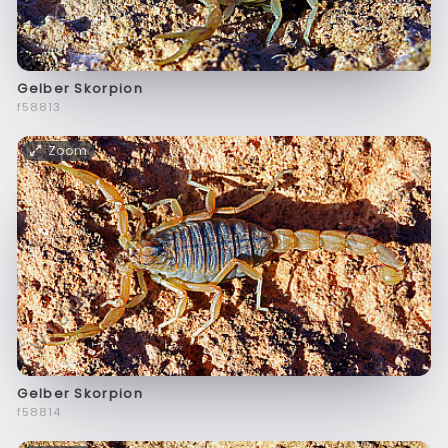
Gelber Skorpion
f58813
Zoom
Gelber Skorpion
f58814