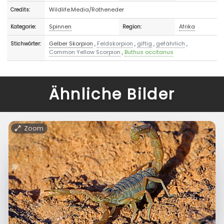
Wildlife.Media/Rotheneder
Credits:
Spinnen
Afrika
Kategorie:
Region:
Gelber Skorpion
,
Feldskorpion
,
giftig
,
gefährlich
,
Stichwörter:
Common Yellow Scorpion
,
Buthus occitanus
Ähnliche Bilder
Zoom