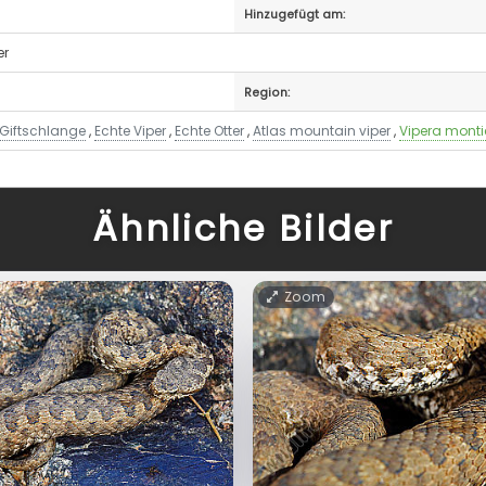
Hinzugefügt am:
er
Region:
Giftschlange
,
Echte Viper
,
Echte Otter
,
Atlas mountain viper
,
Vipera monti
Ähnliche Bilder
Zoom