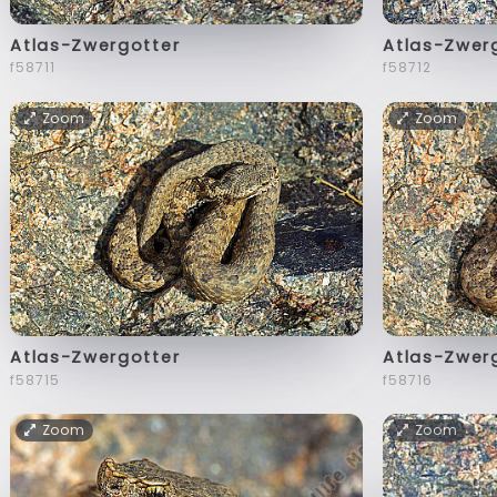
Atlas-Zwergotter
Atlas-Zwer
f58711
f58712
Zoom
Zoom
Atlas-Zwergotter
Atlas-Zwer
f58715
f58716
Zoom
Zoom