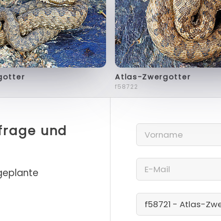
gotter
Atlas-Zwergotter
f58722
nfrage und
 geplante