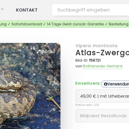
KONTAKT
tung ✓ Sofortdownload ✓ 14 Tage Geld-zurück-Garantie ✓ Bestellun
Vipera monticola
Atlas-Zwergo
ZOOM
Bild-ID:
f58721
von
Rotheneder Gerhard
Einzellizenz:
Verwendu
Preise exkl. USt.