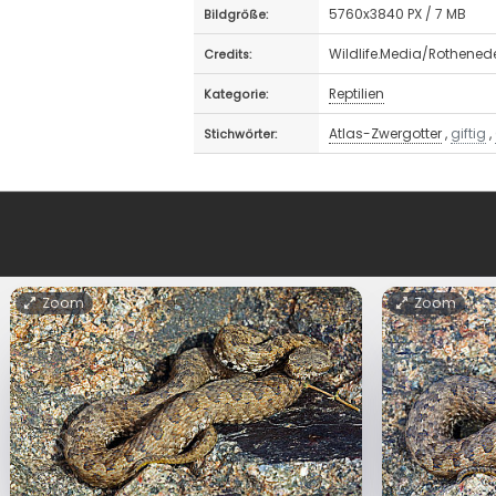
5760x3840 PX / 7 MB
Bildgröße:
Wildlife.Media/Rothened
Credits:
Reptilien
Kategorie:
Atlas-Zwergotter
,
giftig
,
Stichwörter:
Zoom
Zoom