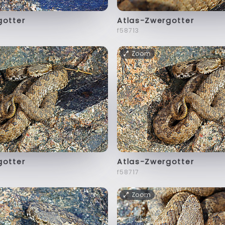
gotter
Atlas-Zwergotter
f58713
Zoom
gotter
Atlas-Zwergotter
f58717
Zoom