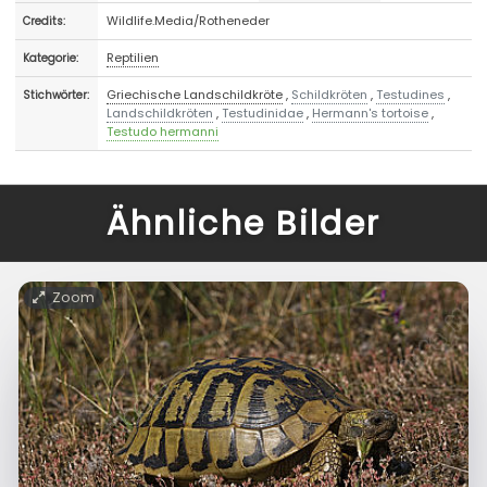
Wildlife.Media/Rotheneder
Credits:
Reptilien
Kategorie:
Griechische Landschildkröte
,
Schildkröten
,
Testudines
,
Stichwörter:
Landschildkröten
,
Testudinidae
,
Hermann's tortoise
,
Testudo hermanni
Ähnliche Bilder
Zoom