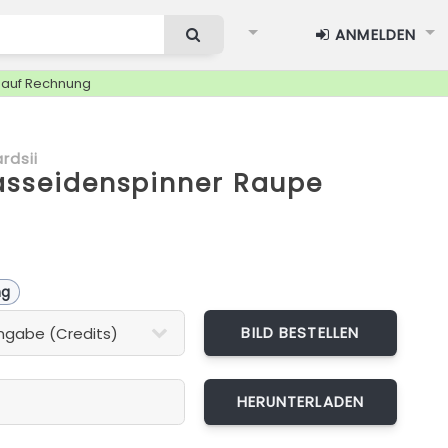
ANMELDEN
g auf Rechnung
rdsii
asseidenspinner Raupe
ng
BILD BESTELLEN