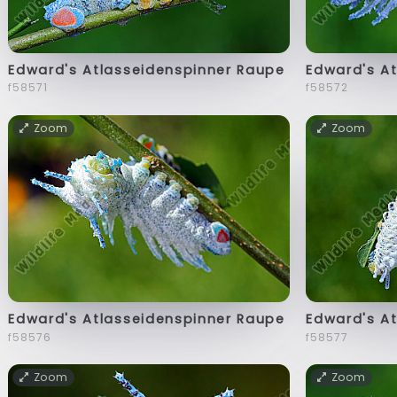
Edward's Atlasseidenspinner Raupe
Edward's A
f58571
f58572
Zoom
Zoom
Edward's Atlasseidenspinner Raupe
Edward's A
f58576
f58577
Zoom
Zoom