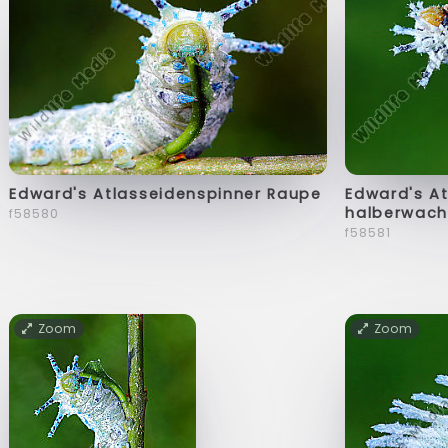
Edward's Atlasseidenspinner Raupe
Edward's A
halberwach
f58580
f58581
Zoom
Zoom