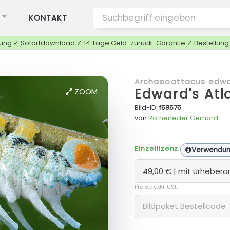
KONTAKT
tung ✓ Sofortdownload ✓ 14 Tage Geld-zurück-Garantie ✓ Bestellun
Archaeoattacus edwa
Edward's Atl
ZOOM
Bild-ID:
f58575
von
Rotheneder Gerhard
Einzellizenz:
Verwendu
Preise exkl. USt.