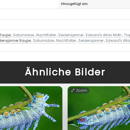
Hinzugefügt am:
 Raupe
,
Saturniidae
,
Nachtfalter
,
Seidenspinner
,
Edward's Atlas Moth
,
Tro
idenspinner Raupe
,
Saturniidae
,
Nachtfalter
,
Seidenspinner
,
Edward's Atl
Ähnliche Bilder
Zoom