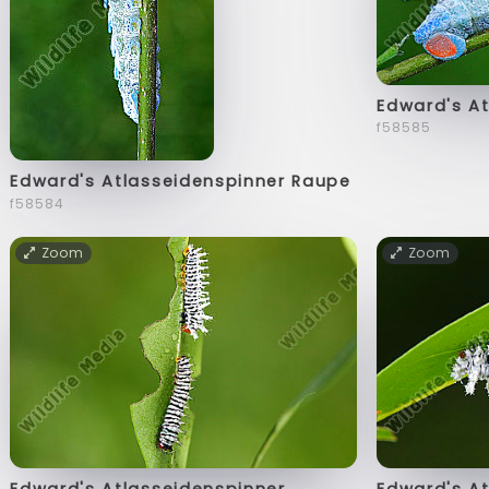
Edward's A
f58585
Edward's Atlasseidenspinner Raupe
f58584
Zoom
Zoom
Edward's Atlasseidenspinner
Edward's A