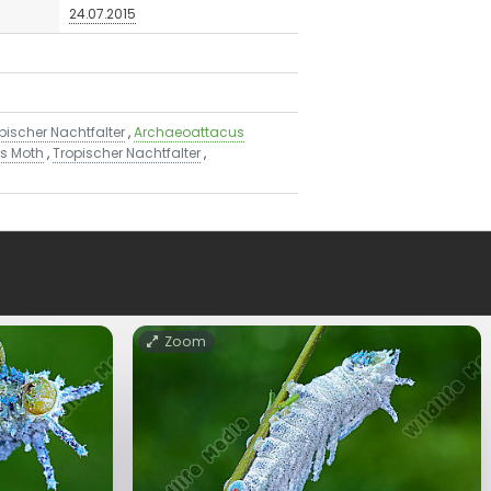
24.07.2015
pischer Nachtfalter
,
Archaeoattacus
as Moth
,
Tropischer Nachtfalter
,
Zoom