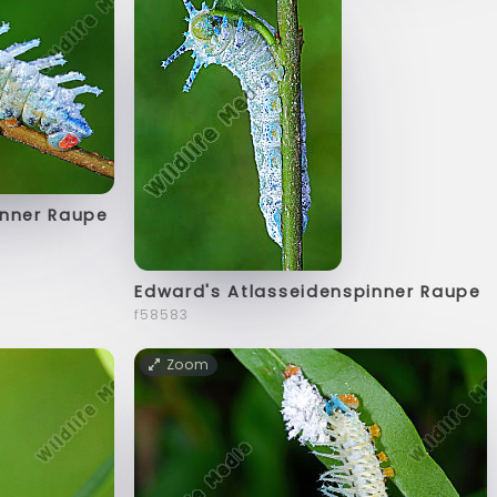
inner Raupe
Edward's Atlasseidenspinner Raupe
f58583
Zoom