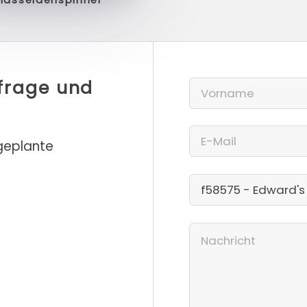
nfrage und
 geplante