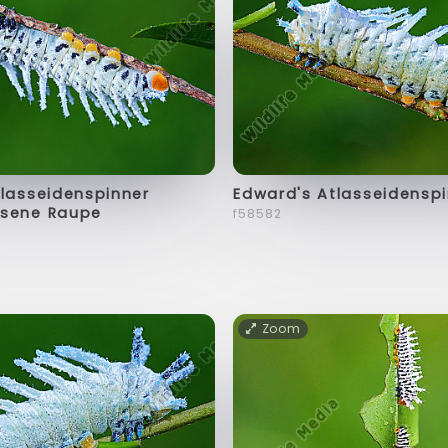
tlasseidenspinner
Edward's Atlasseidensp
sene Raupe
f58582
Zoom