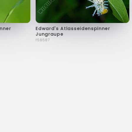
inner
Edward's Atlasseidenspinner
Jungraupe
f58587