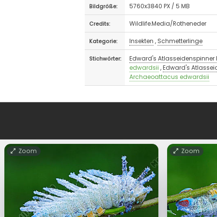
5760x3840 PX / 5 MB
Bildgröße:
Wildlife.Media/Rotheneder
Credits:
Insekten
,
Schmetterlinge
Kategorie:
Edward's Atlasseidenspinner
Stichwörter:
edwardsii
,
Edward's Atlasse
Archaeoattacus edwardsii
Zoom
Zoom