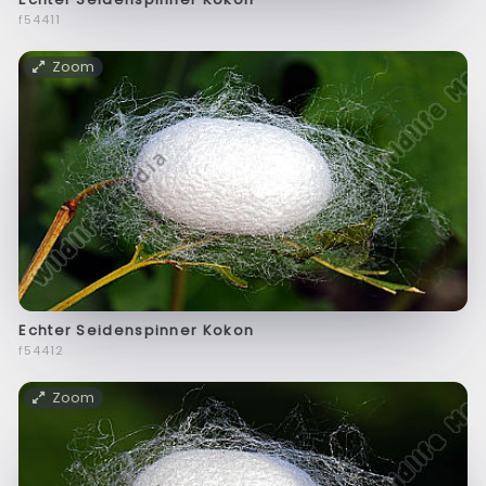
f54411
Zoom
Echter Seidenspinner Kokon
f54412
Zoom