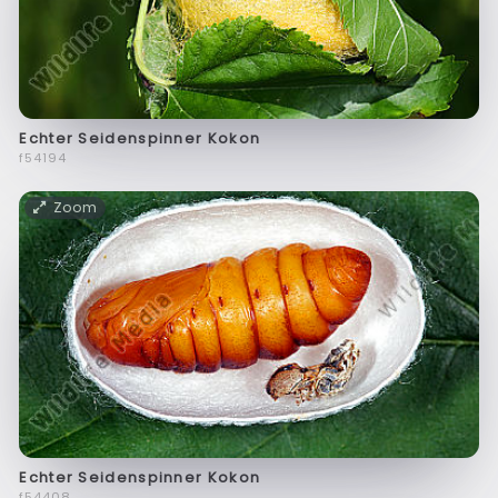
Echter Seidenspinner Kokon
f54194
Zoom
Echter Seidenspinner Kokon
f54408