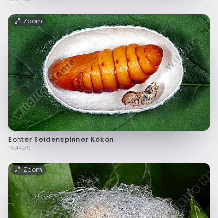
Zoom
Echter Seidenspinner Kokon
f54409
Zoom