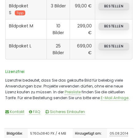
Bildpaket
3 Bilder
99,00 €
BESTELLEN
S
Tipp
Bildpaket M
10
299,00
BESTELLEN
Bilder
€
Bildpaket L
25
699,00
BESTELLEN
Bilder
€
Lizenzfrei
Lizenzfrei bedeutet, dass Sie das gekaufte Bild für beliebig viele
Anwendungen bzw. Projekte verwenden dürfen, ohne eine neue
Lizenz kaufen zu müssen. In der
Preisliste
finden Sie die aktuellen
Tarife. Für eine Bestellung senden Sie uns bitte eine
E-Mail Anfrage
.
Kontakt
FAQ
Sicheres Einkaufen
5760x3840 PX / 4 MB
05.08.2014
Bildgröße:
Hinzugefügt am: