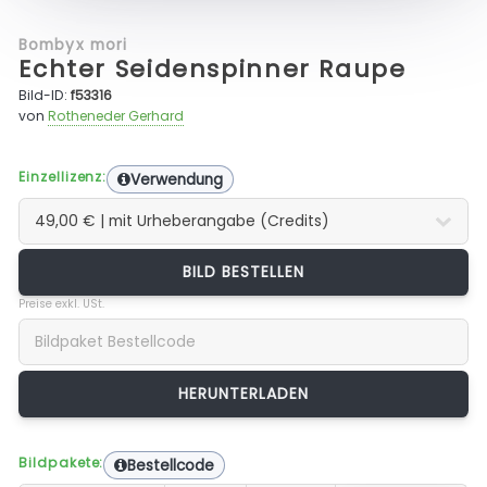
Bombyx mori
Echter Seidenspinner Raupe
Bild-ID:
f53316
von
Rotheneder Gerhard
Einzellizenz:
Verwendung
BILD BESTELLEN
Preise exkl. USt.
Bildpakete:
Bestellcode