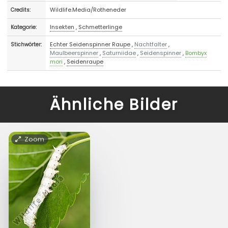
Wildlife.Media/Rotheneder
Credits:
Insekten
,
Schmetterlinge
Kategorie:
Echter Seidenspinner Raupe
,
Nachtfalter
,
Stichwörter:
Maulbeerspinner
,
Saturniidae
,
Seidenspinner
,
Bombyx
mori
,
Seidenraupe
Ähnliche Bilder
Zoom