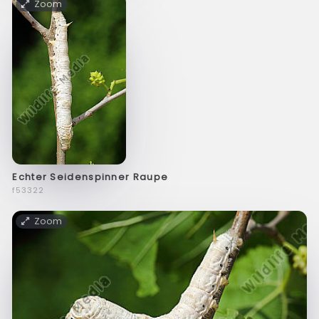
Zoom
Echter Seidenspinner Raupe
f53322
Zoom