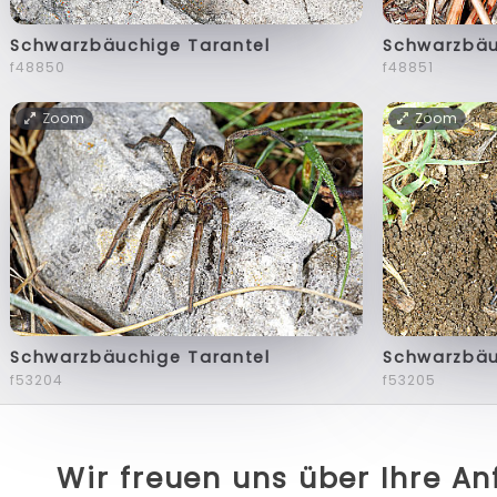
Schwarzbäuchige Tarantel
Schwarzbäu
f48850
f48851
Zoom
Zoom
Schwarzbäuchige Tarantel
Schwarzbäu
f53204
f53205
Wir freuen uns über Ihre A