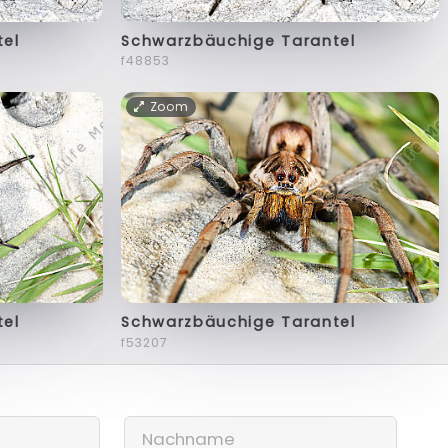
tel
Schwarzbäuchige Tarantel
f48853
Zoom
tel
Schwarzbäuchige Tarantel
f53207