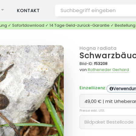
KONTAKT
tung ✓ Sofortdownload ✓ 14 Tage Geld-zurück-Garantie ✓ Bestellun
Hogna radiata
Schwarzbäuc
ZOOM
Bild-ID:
f53208
von
Rotheneder Gerhard
Einzellizenz:
Verwendu
Preise exkl. USt.