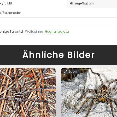
X / 5 MB
Hinzugefügt am:
ia/Rotheneder
hige Tarantel
,
Wolfspinne
,
Hogna radiata
Ähnliche Bilder
Zoom