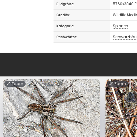
5760x3840 P
Bildgröße:
Wildlife.Med
Credits:
Spinnen
Kategorie:
Schwarzbäuc
Stichwörter:
Zoom
Zoom