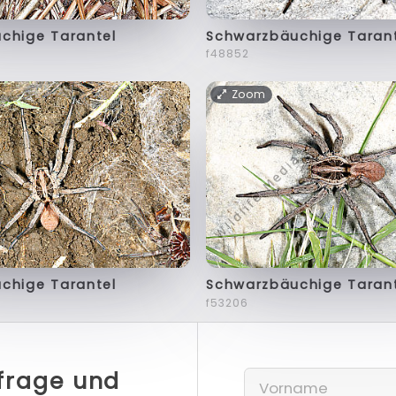
chige Tarantel
Schwarzbäuchige Taran
f48852
Zoom
chige Tarantel
Schwarzbäuchige Taran
f53206
nfrage und