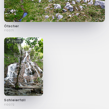
Ötscher
f10071
Zoom
Schleierfall
f10072