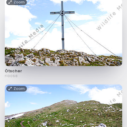
Zoom
Ötscher
f10068
Zoom