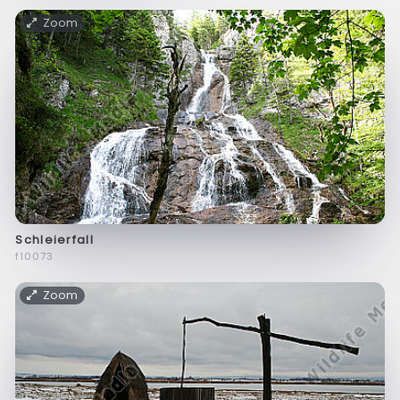
Zoom
Schleierfall
f10073
Zoom