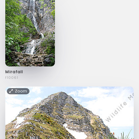
Mirafall
f10061
Zoom