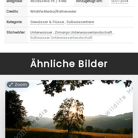
4608x3456 PX / 4 MB
13.07.2014
Bildgröße:
Hinzugefügt am:
Wildlife.Media/Rotheneder
Credits:
Gewässer & Flüsse
,
Süßwassertiere
Kategorie:
Unterwasser
,
Zrmanja Unterwasserlandschaft
,
Stichwörter:
Süßwasser Unterwasserlandschaft
Ähnliche Bilder
Zoom