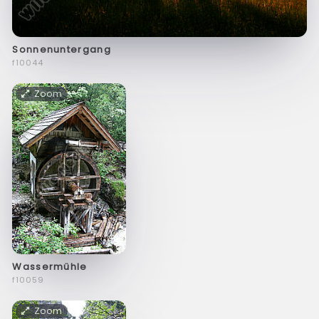
Sonnenuntergang
f10044
Zoom
Wassermühle
f10059
Zoom