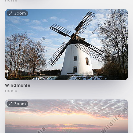
f10196
Zoom
Windmühle
f10199
Zoom