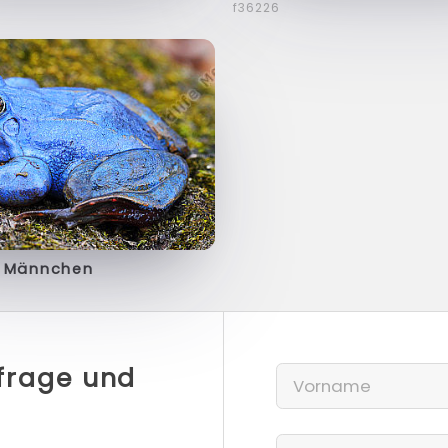
f36226
h Männchen
nfrage und