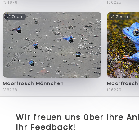
f34878
f36225
Zoom
Zoom
Moorfrosch Männchen
Moorfrosc
f36228
f36229
Wir freuen uns über Ihre A
Ihr Feedback!