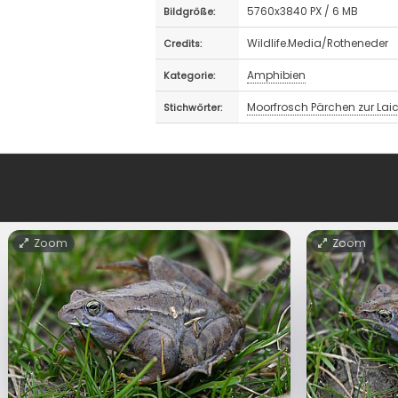
5760x3840 PX / 6 MB
Bildgröße:
Wildlife.Media/Rotheneder
Credits:
Amphibien
Kategorie:
Moorfrosch Pärchen zur Laic
Stichwörter:
Zoom
Zoom