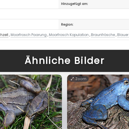
Hinzugefügt am:
Region:
hzeit
,
Moorfrosch Paarung
,
Moorfrosch Kopulation
,
Braunfrösche
,
Blauer
Ähnliche Bilder
Zoom