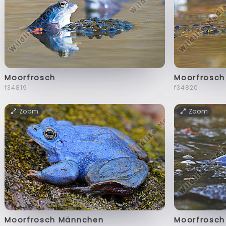
Moorfrosch
Moorfrosch
f34819
f34820
Zoom
Zoom
Moorfrosch Männchen
Moorfrosc