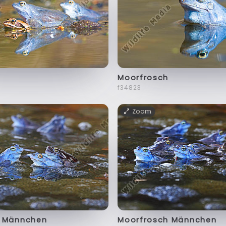
Moorfrosch
f34823
Zoom
h Männchen
Moorfrosch Männchen