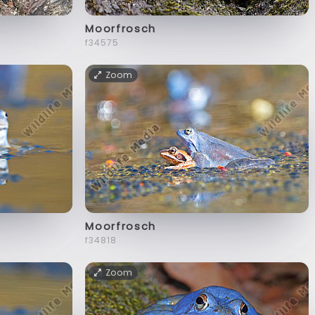
Moorfrosch
f34575
Zoom
Moorfrosch
f34818
Zoom