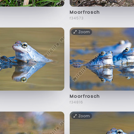
Moorfrosch
f34573
Zoom
Moorfrosch
f34816
Zoom