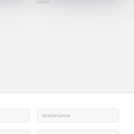
f36227