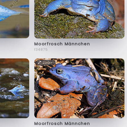
Moorfrosch Männchen
f34875
Zoom
Moorfrosch Männchen