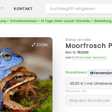
KONTAKT
tung ✓ Sofortdownload ✓ 14 Tage Geld-zurück-Garantie ✓ Bestellun
Rana arvalis
Moorfrosch P
ZOOM
Bild-ID:
f52200
von
Rotheneder Gerhard
Einzellizenz:
Verwendu
Preise exkl. USt.