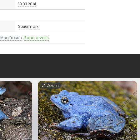
19.03.2014
Steiermark
 Moorfrosch
,
Rana arvalis
Zoom