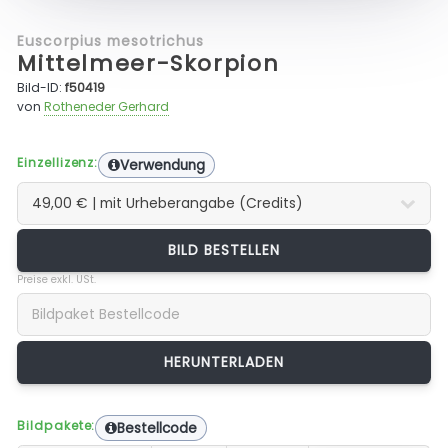
Euscorpius mesotrichus
Mittelmeer-Skorpion
Bild-ID:
f50419
von
Rotheneder Gerhard
Einzellizenz:
Verwendung
BILD BESTELLEN
Preise exkl. USt.
Bildpakete:
Bestellcode