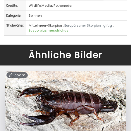
Wildlife.Media/Rotheneder
Credits:
Spinnen
Kategorie:
Mittelmeer-Skorpion
,
Europäischer Skorpion
,
giftig
,
Stichwörter:
Euscorpius mesotrichus
Ähnliche Bilder
Zoom