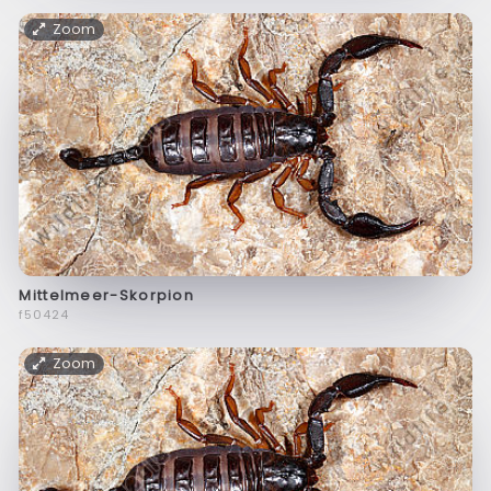
Zoom
Mittelmeer-Skorpion
f50424
Zoom