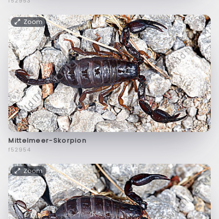
f52953
Zoom
Mittelmeer-Skorpion
f52954
Zoom