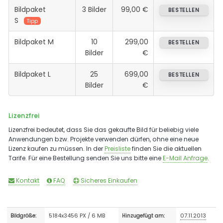
Bildpaket
3 Bilder
99,00 €
BESTELLEN
S
Tipp
Bildpaket M
10
299,00
BESTELLEN
Bilder
€
Bildpaket L
25
699,00
BESTELLEN
Bilder
€
Lizenzfrei
Lizenzfrei bedeutet, dass Sie das gekaufte Bild für beliebig viele
Anwendungen bzw. Projekte verwenden dürfen, ohne eine neue
Lizenz kaufen zu müssen. In der
Preisliste
finden Sie die aktuellen
Tarife. Für eine Bestellung senden Sie uns bitte eine
E-Mail Anfrage
.
Kontakt
FAQ
Sicheres Einkaufen
5184x3456 PX / 6 MB
07.11.2013
Bildgröße:
Hinzugefügt am: