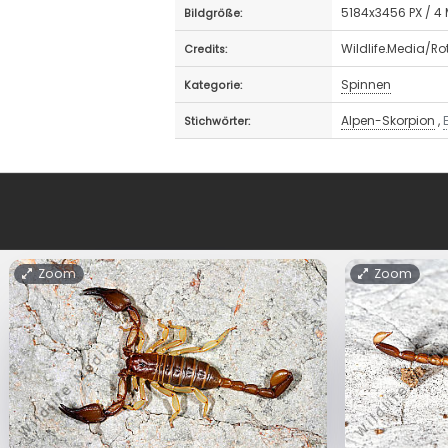
5184x3456 PX / 4
Bildgröße:
Wildlife.Media/R
Credits:
Spinnen
Kategorie:
Alpen-Skorpion
,
Stichwörter:
Zoom
Zoom