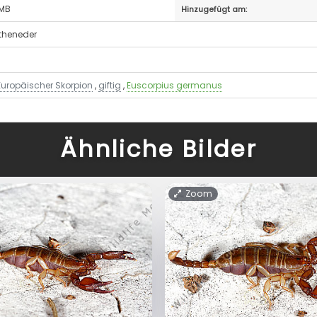
 MB
Hinzugefügt am:
otheneder
Europäischer Skorpion
,
giftig
,
Euscorpius germanus
Ähnliche Bilder
Zoom