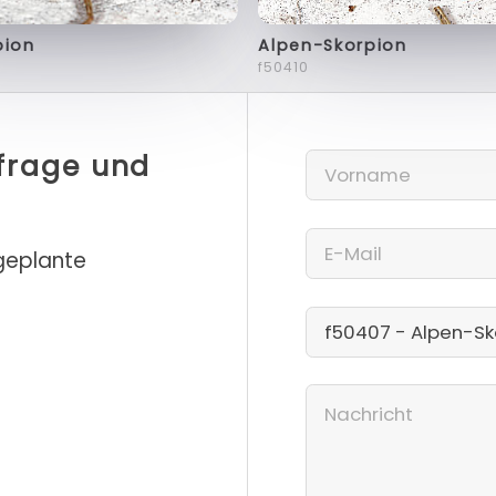
pion
Alpen-Skorpion
f50410
nfrage und
 geplante