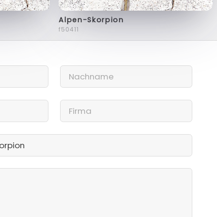
Alpen-Skorpion
f50411