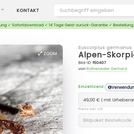
KONTAKT
tung ✓ Sofortdownload ✓ 14 Tage Geld-zurück-Garantie ✓ Bestellun
Euscorpius germanus
Alpen-Skorp
ZOOM
Bild-ID:
f50407
von
Rotheneder Gerhard
Einzellizenz:
Verwendu
Preise exkl. USt.