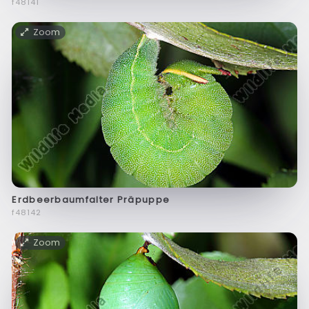
f48141
Zoom
Erdbeerbaumfalter Präpuppe
f48142
Zoom