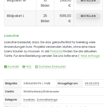
Bildpaket M
10
299,00
BESTELLEN
Bilder
€
Bildpaket L
25
699,00
BESTELLEN
Bilder
€
Lizenzfrei
Lizenzfrei bedeutet, dass Sie das gekaufte Bild für beliebig viele
Anwendungen bzw. Projekte verwenden dürfen, ohne eine neue
Lizenz kaufen zu müssen. In der
Preisliste
finden Sie die aktuellen
Tarife. Für eine Bestellung senden Sie uns bitte eine
E-Mail Anfrage
.
Kontakt
FAQ
Sicheres Einkaufen
3456x5184 PX / 4 MB
09.09.2013
Bildgröße:
Hinzugefügt am:
Wildlife.Media/Rotheneder
Credits:
Insekten
,
Schmetterlinge
Kategorie: