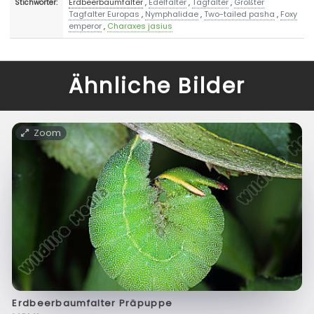
Erdbeerbaumfalter
,
Edelfalter
,
Tagfalter
,
Größter
Stichwörter:
Tagfalter Europas
,
Nymphalidae
,
Two-tailed pasha
,
Foxy
emperor
,
Charaxes jasius
Ähnliche Bilder
Zoom
Erdbeerbaumfalter Präpuppe