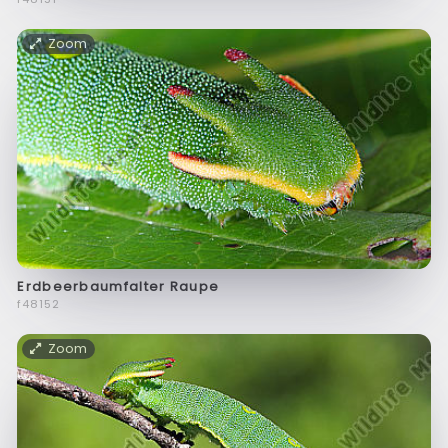
Zoom
Erdbeerbaumfalter Raupe
f48152
Zoom