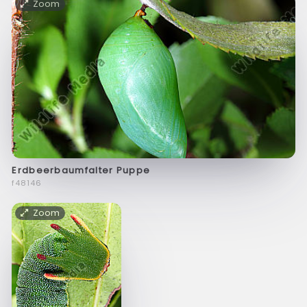
Zoom
Erdbeerbaumfalter Puppe
f48146
Zoom