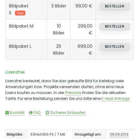
Bildpaket
3 Bilder
99,00 €
BESTELLEN
S
Tipp
Bildpaket M
10
299,00
BESTELLEN
Bilder
€
Bildpaket L
25
699,00
BESTELLEN
Bilder
€
Lizenzfrei
Lizenzfrei bedeutet, dass Sie das gekaufte Bild für beliebig viele
Anwendungen bzw. Projekte verwenden dürfen, ohne eine neue
Lizenz kaufen zu müssen. In der
Preisliste
finden Sie die aktuellen
Tarife. Für eine Bestellung senden Sie uns bitte eine
E-Mail Anfrage
.
Kontakt
FAQ
Sicheres Einkaufen
5184x3456 PX / 7 MB
08.09.2013
Bildgröße:
Hinzugefügt am: