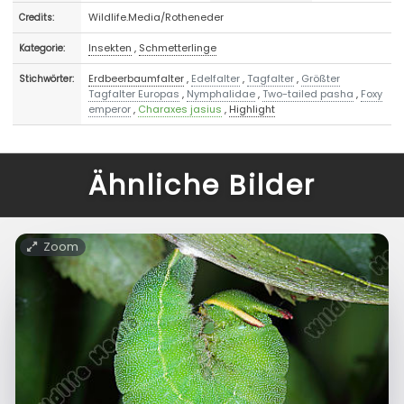
Wildlife.Media/Rotheneder
Credits:
Insekten
,
Schmetterlinge
Kategorie:
Erdbeerbaumfalter
,
Edelfalter
,
Tagfalter
,
Größter
Stichwörter:
Tagfalter Europas
,
Nymphalidae
,
Two-tailed pasha
,
Foxy
emperor
,
Charaxes jasius
,
Highlight
Ähnliche Bilder
Zoom