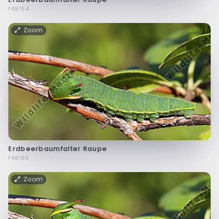
f48154
Zoom
Erdbeerbaumfalter Raupe
f48155
Zoom