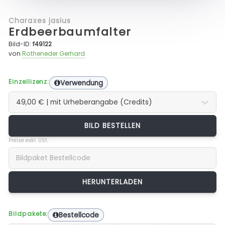
Charaxes jasius
Erdbeerbaumfalter
Bild-ID:
f49122
von
Rotheneder Gerhard
Einzellizenz:
Verwendung
BILD BESTELLEN
Preise exkl. USt.
Bildpakete:
Bestellcode