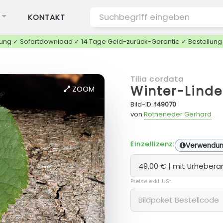
KONTAKT
tung ✓ Sofortdownload ✓ 14 Tage Geld-zurück-Garantie ✓ Bestellun
Tilia cordata
Winter-Linde
ZOOM
Bild-ID:
f49070
von
Rotheneder Gerhard
Einzellizenz:
Verwendu
Preise exkl. USt.