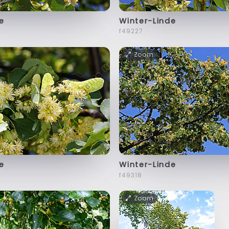
e
Winter-Linde
f49227
Zoom
e
Winter-Linde
f49318
Zoom