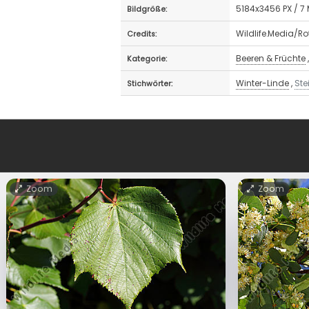
5184x3456 PX / 7
Bildgröße:
Wildlife.Media/R
Credits:
Beeren & Früchte
Kategorie:
Winter-Linde
,
Ste
Stichwörter:
Zoom
Zoom