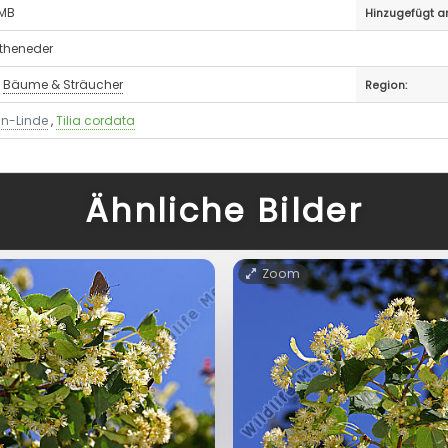
 MB
Hinzugefügt a
otheneder
,
Bäume & Sträucher
Region:
in-Linde
,
Tilia cordata
Ähnliche Bilder
Zoom