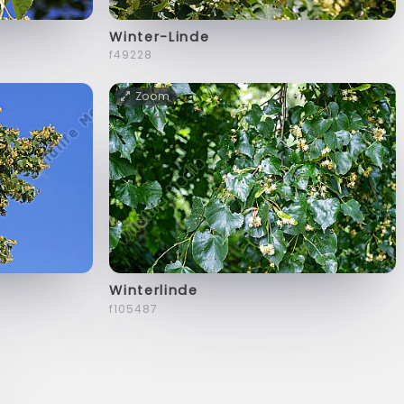
Winter-Linde
f49228
Zoom
Winterlinde
f105487