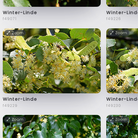
Winter-Linde
Winter-Lind
f49071
f49226
Zoom
Zoom
Winter-Linde
Winter-Lind
f49229
f49230
Zoom
Zoom