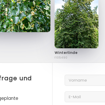
Winterlinde
f105490
nfrage und
 geplante