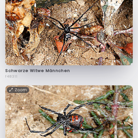
Schwarze Witwe Männchen
f48311
Zoom