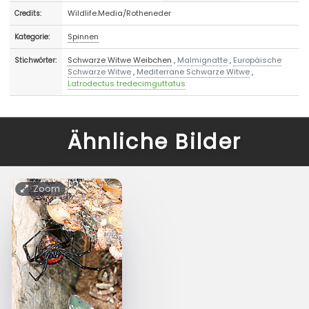
Wildlife.Media/Rotheneder
Credits:
Spinnen
Kategorie:
Schwarze Witwe Weibchen
,
Malmignatte
,
Europäische
Stichwörter:
Schwarze Witwe
,
Mediterrane Schwarze Witwe
,
Latrodectus tredecimguttatus
Ähnliche Bilder
Zoom