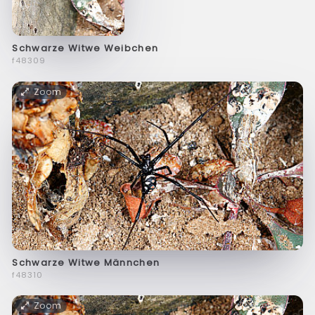
Schwarze Witwe Weibchen
f48309
Zoom
Schwarze Witwe Männchen
f48310
Zoom