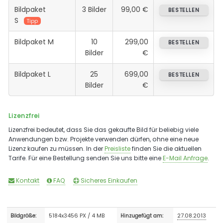
Bildpaket
3 Bilder
99,00 €
BESTELLEN
S
Tipp
Bildpaket M
10
299,00
BESTELLEN
Bilder
€
Bildpaket L
25
699,00
BESTELLEN
Bilder
€
Lizenzfrei
Lizenzfrei bedeutet, dass Sie das gekaufte Bild für beliebig viele
Anwendungen bzw. Projekte verwenden dürfen, ohne eine neue
Lizenz kaufen zu müssen. In der
Preisliste
finden Sie die aktuellen
Tarife. Für eine Bestellung senden Sie uns bitte eine
E-Mail Anfrage
.
Kontakt
FAQ
Sicheres Einkaufen
5184x3456 PX / 4 MB
27.08.2013
Bildgröße:
Hinzugefügt am: