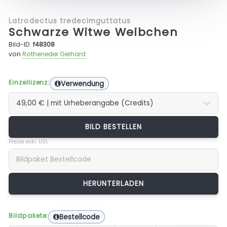
Latrodectus tredecimguttatus
Schwarze Witwe Weibchen
Bild-ID:
f48308
von
Rotheneder Gerhard
Einzellizenz:
Verwendung
BILD BESTELLEN
Preise exkl. USt.
Bildpakete:
Bestellcode