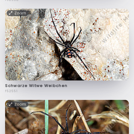
Zoom
Schwarze Witwe Weibchen
f52551
Zoom