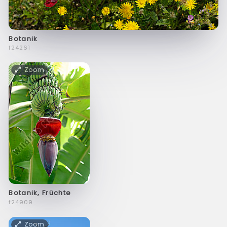
Botanik
f24261
Zoom
Botanik, Früchte
f24909
Zoom