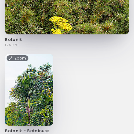
Botanik
f25070
Zoom
Botanik - Betelnuss