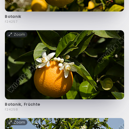
Botanik
f24257
Zoom
Botanik, Früchte
f24258
Zoom