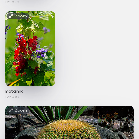
f25078
Zoom
Botanik
f25097
Zoom