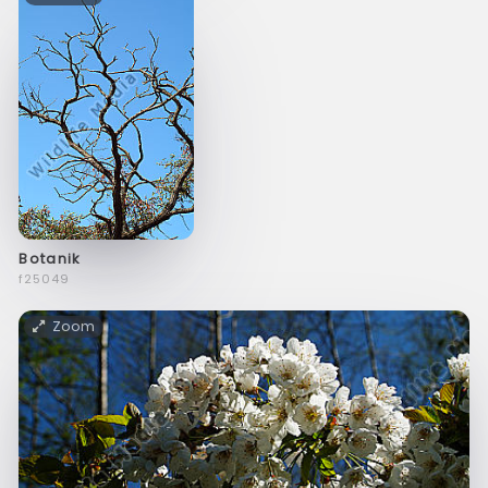
Botanik
f25049
Zoom