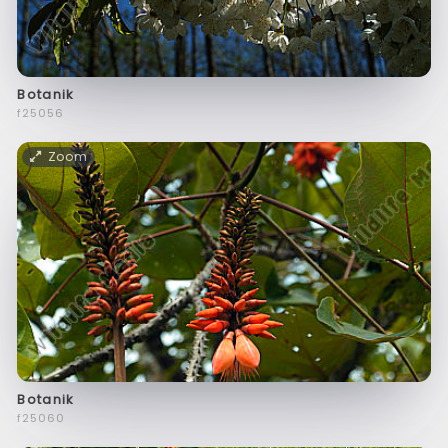
Botanik
f25056
Zoom
Botanik
f25060