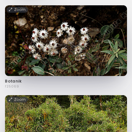
Zoom
Botanik
f25069
Zoom