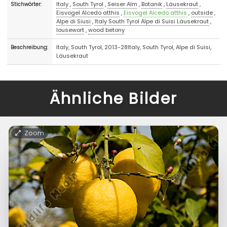
Italy
,
South Tyrol
,
Seiser Alm
,
Botanik
,
Läusekraut
,
Stichwörter:
Eisvogel Alcedo atthis
,
Eisvogel Alcedo atthis
,
outside
,
Alpe di Siusi
,
Italy South Tyrol Alpe di Suisi Läusekraut
,
lousewort
,
wood betony
Italy, South Tyrol, 2013-28Italy, South Tyrol, Alpe di Suisi,
Beschreibung:
Läusekraut
Ähnliche Bilder
Zoom