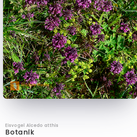
Eisvogel Alcedo atthis
Botanik