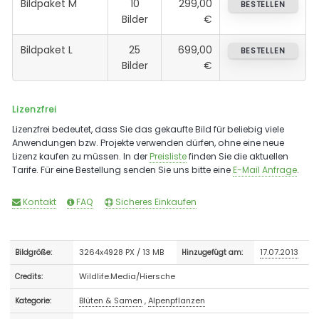
Bildpaket M
10
299,00
BESTELLEN
Bilder
€
Bildpaket L
25
699,00
BESTELLEN
Bilder
€
Lizenzfrei
Lizenzfrei bedeutet, dass Sie das gekaufte Bild für beliebig viele
Anwendungen bzw. Projekte verwenden dürfen, ohne eine neue
Lizenz kaufen zu müssen. In der
Preisliste
finden Sie die aktuellen
Tarife. Für eine Bestellung senden Sie uns bitte eine
E-Mail Anfrage
.
Kontakt
FAQ
Sicheres Einkaufen
3264x4928 PX / 13 MB
17.07.2013
Bildgröße:
Hinzugefügt am:
Wildlife.Media/Hiersche
Credits:
Blüten & Samen
,
Alpenpflanzen
Kategorie: