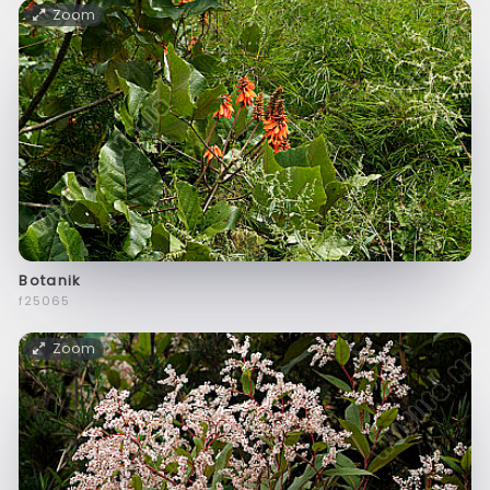
Zoom
Botanik
f25065
Zoom