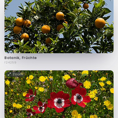
Botanik, Früchte
f24259
Zoom