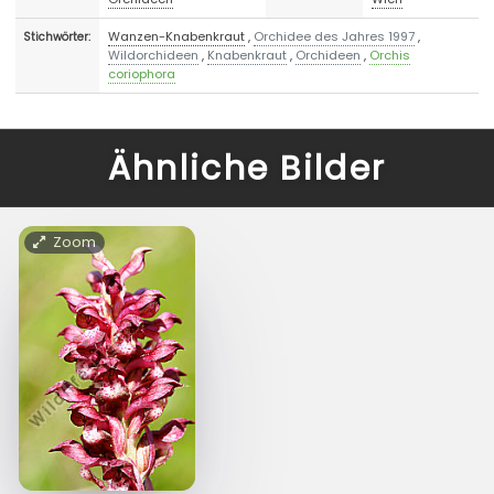
Wanzen-Knabenkraut
,
Orchidee des Jahres 1997
,
Stichwörter:
Wildorchideen
,
Knabenkraut
,
Orchideen
,
Orchis
coriophora
Ähnliche Bilder
Zoom