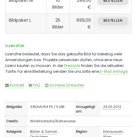
Bildpaket M
10
299,00
BESTELLEN
Bilder
€
Bildpaket L
25
699,00
BESTELLEN
Bilder
€
Lizenzfrei
Lizenzfrei bedeutet, dass Sie das gekaufte Bild für beliebig viele
Anwendungen bzw. Projekte verwenden dürfen, ohne eine neue
Lizenz kaufen zu müssen. In der
Preisliste
finden Sie die aktuellen
Tarife. Für eine Bestellung senden Sie uns bitte eine
E-Mail Anfrage
.
Kontakt
FAQ
Sicheres Einkaufen
3456x5184 PX / 5 MB
29.05.2013
Bildgröße:
Hinzugefügt
am:
Wildlife.Media/Rotheneder
Credits:
Blüten & Samen
,
Donauauen
,
Kategorie:
Region:
Orchideen
Wien