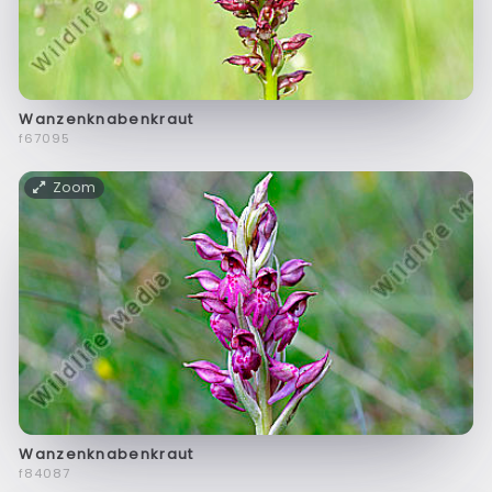
Wanzenknabenkraut
f67095
Zoom
Wanzenknabenkraut
f84087