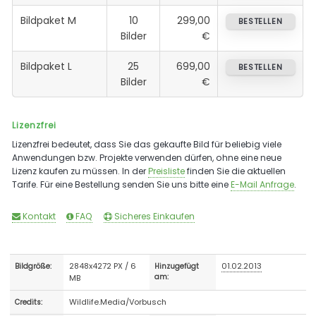
Bildpaket M
10
299,00
BESTELLEN
Bilder
€
Bildpaket L
25
699,00
BESTELLEN
Bilder
€
Lizenzfrei
Lizenzfrei bedeutet, dass Sie das gekaufte Bild für beliebig viele
Anwendungen bzw. Projekte verwenden dürfen, ohne eine neue
Lizenz kaufen zu müssen. In der
Preisliste
finden Sie die aktuellen
Tarife. Für eine Bestellung senden Sie uns bitte eine
E-Mail Anfrage
.
Kontakt
FAQ
Sicheres Einkaufen
2848x4272 PX / 6
01.02.2013
Bildgröße:
Hinzugefügt
MB
am:
Wildlife.Media/Vorbusch
Credits: