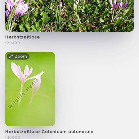
Herbstzeitlose
f29390
Zoom
Herbstzeitlose Colchicum autumnale
f40800