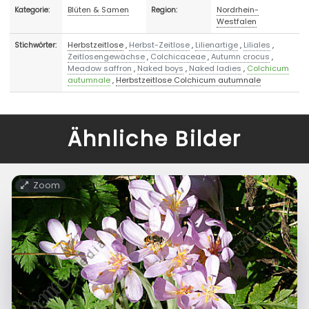
Blüten & Samen
Nordrhein-
Kategorie:
Region:
Westfalen
Herbstzeitlose
,
Herbst-Zeitlose
,
Lilienartige
,
Liliales
,
Stichwörter:
Zeitlosengewächse
,
Colchicaceae
,
Autumn crocus
,
Meadow saffron
,
Naked boys
,
Naked ladies
,
Colchicum
autumnale
,
Herbstzeitlose Colchicum autumnale
Ähnliche Bilder
Zoom