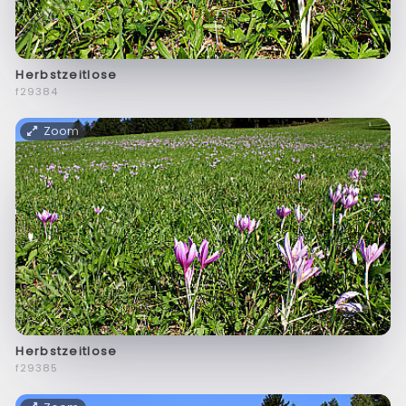
Herbstzeitlose
f29384
Zoom
Herbstzeitlose
f29385