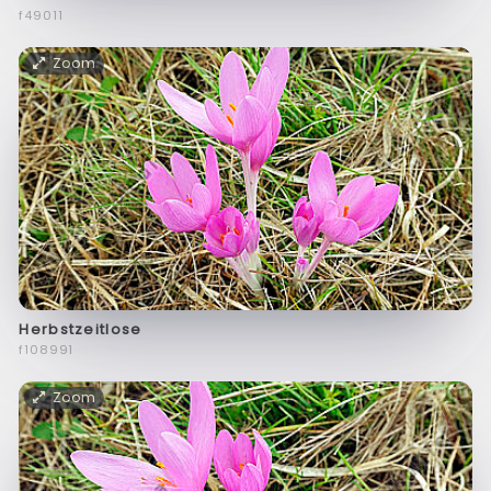
f49011
Zoom
Herbstzeitlose
f108991
Zoom