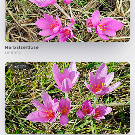
Herbstzeitlose
f108992
Zoom