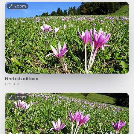
Zoom
Herbstzeitlose
f29389
Zoom