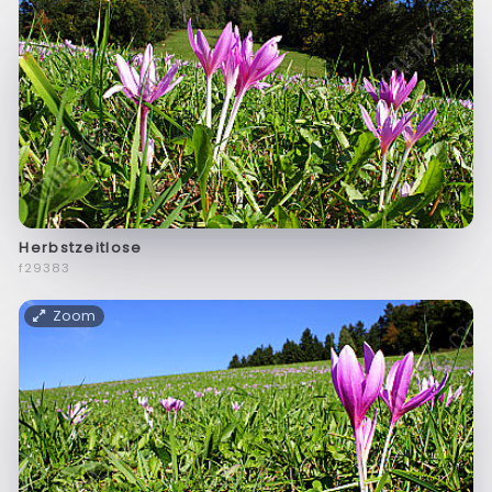
Herbstzeitlose
f29383
Zoom