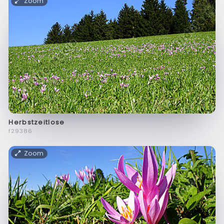
Zoom
Herbstzeitlose
f29386
Zoom