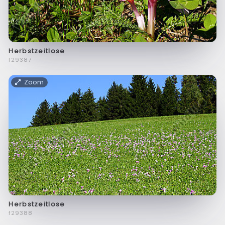
Herbstzeitlose
f29387
Zoom
Herbstzeitlose
f29388