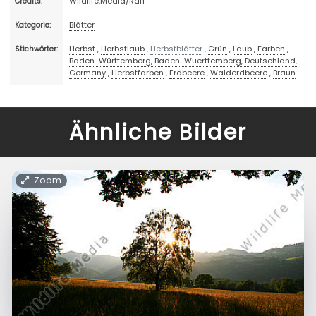
Wildlife.Media/Raff
Credits:
Blätter
Kategorie:
Herbst
,
Herbstlaub
,
Herbstblätter
,
Grün
,
Laub
,
Farben
,
Stichwörter:
Baden-Württemberg, Baden-Wuerttemberg, Deutschland,
Germany
,
Herbstfarben
,
Erdbeere
,
Walderdbeere
,
Braun
Ähnliche Bilder
Zoom