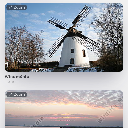
Zoom
Windmühle
f10199
Zoom