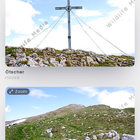
Ötscher
f10068
Zoom