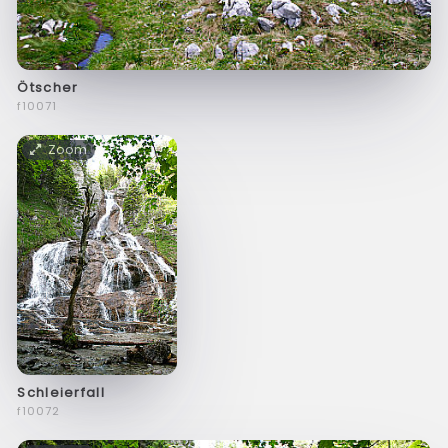
Ötscher
f10071
Zoom
Schleierfall
f10072