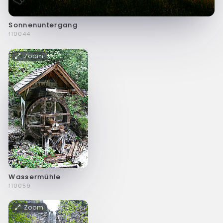
Sonnenuntergang
f10044
Zoom
Wassermühle
f10059
Zoom