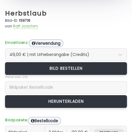
Herbstlaub
Bild-ID:
f39716
von
Raff Joachim
Einzellizenz:
Verwendung
BILD BESTELLEN
Preise exkl. USt.
Bildpakete:
Bestellcode