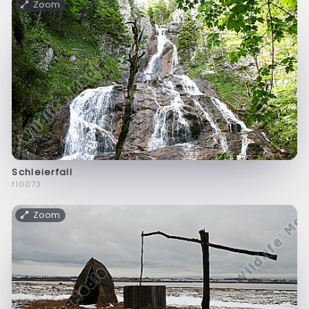
Zoom
Schleierfall
f10073
Zoom