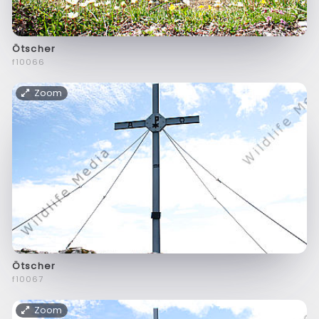
Ötscher
f10066
Zoom
Ötscher
f10067
Zoom