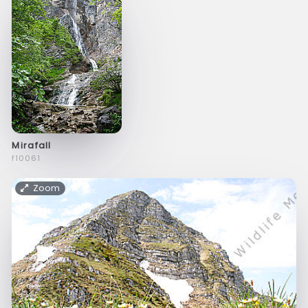
Mirafall
f10061
Zoom