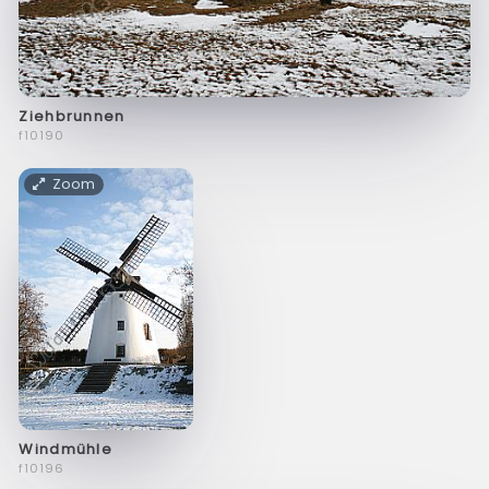
Ziehbrunnen
f10190
Zoom
Windmühle
f10196