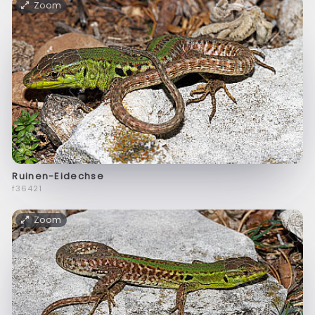
Zoom
Ruinen-Eidechse
f36421
Zoom