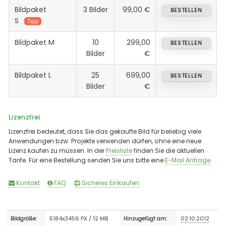
Bildpaket
3 Bilder
99,00 €
BESTELLEN
S
Tipp
Bildpaket M
10
299,00
BESTELLEN
Bilder
€
Bildpaket L
25
699,00
BESTELLEN
Bilder
€
Lizenzfrei
Lizenzfrei bedeutet, dass Sie das gekaufte Bild für beliebig viele
Anwendungen bzw. Projekte verwenden dürfen, ohne eine neue
Lizenz kaufen zu müssen. In der
Preisliste
finden Sie die aktuellen
Tarife. Für eine Bestellung senden Sie uns bitte eine
E-Mail Anfrage
.
Kontakt
FAQ
Sicheres Einkaufen
5184x3456 PX / 12 MB
02.10.2012
Bildgröße:
Hinzugefügt am: