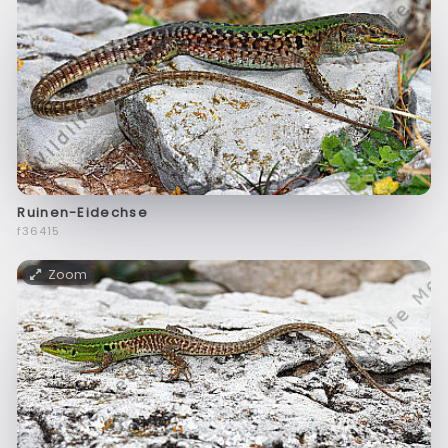
Ruinen-Eidechse
f36415
Zoom