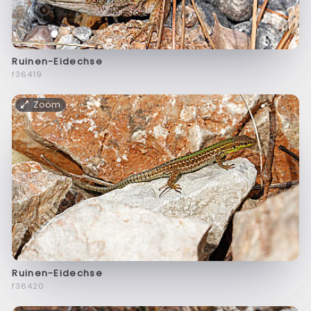
Ruinen-Eidechse
f36419
Zoom
Ruinen-Eidechse
f36420