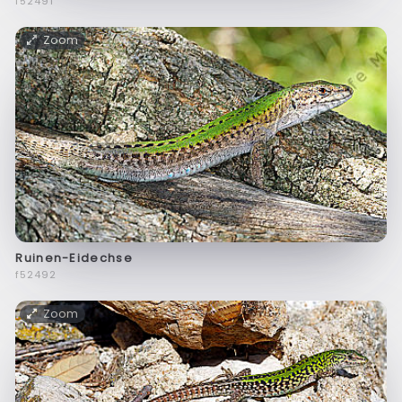
f52491
Zoom
Ruinen-Eidechse
f52492
Zoom