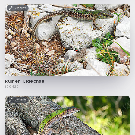
Zoom
Ruinen-Eidechse
f36425
Zoom