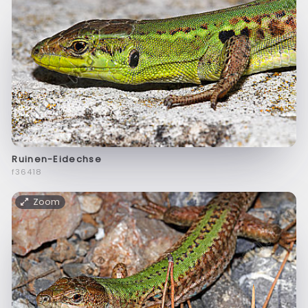
Ruinen-Eidechse
f36418
Zoom