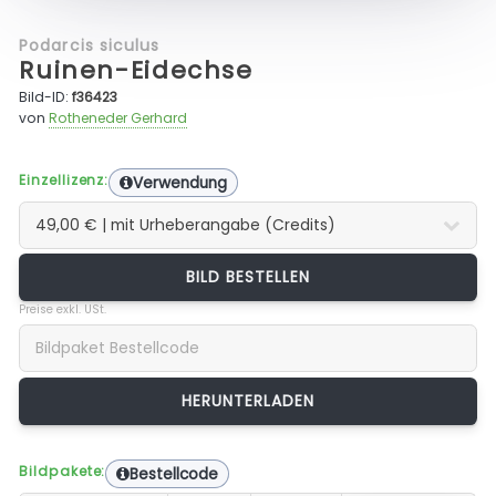
Podarcis siculus
Ruinen-Eidechse
Bild-ID:
f36423
von
Rotheneder Gerhard
Einzellizenz:
Verwendung
BILD BESTELLEN
Preise exkl. USt.
Bildpakete:
Bestellcode