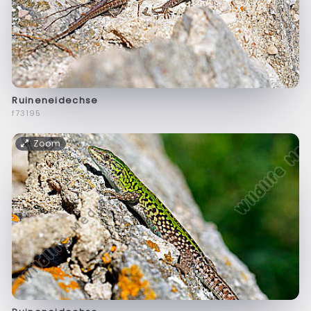
Ruineneidechse
f73195
Zoom