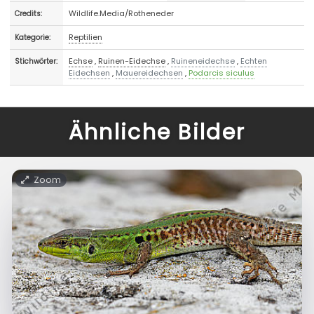
Wildlife.Media/Rotheneder
Credits:
Reptilien
Kategorie:
Echse
,
Ruinen-Eidechse
,
Ruineneidechse
,
Echten
Stichwörter:
Eidechsen
,
Mauereidechsen
,
Podarcis siculus
Ähnliche Bilder
Zoom