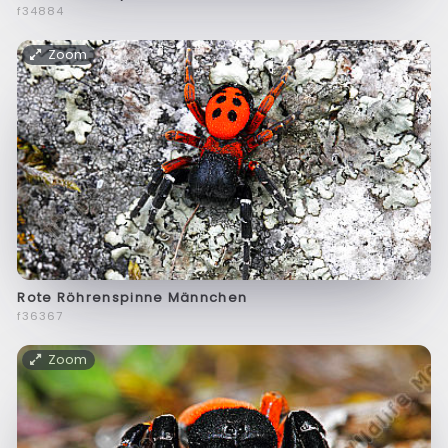
f34884
Zoom
Rote Röhrenspinne Männchen
f36367
Zoom