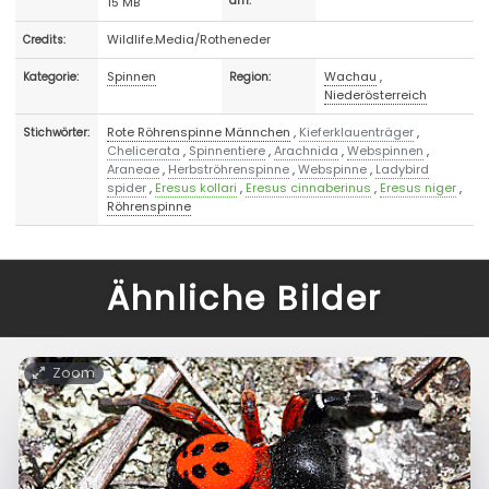
15 MB
am:
Wildlife.Media/Rotheneder
Credits:
Spinnen
Wachau
,
Kategorie:
Region:
Niederösterreich
Rote Röhrenspinne Männchen
,
Kieferklauenträger
,
Stichwörter:
Chelicerata
,
Spinnentiere
,
Arachnida
,
Webspinnen
,
Araneae
,
Herbströhrenspinne
,
Webspinne
,
Ladybird
spider
,
Eresus kollari
,
Eresus cinnaberinus
,
Eresus niger
,
Röhrenspinne
Ähnliche Bilder
Zoom