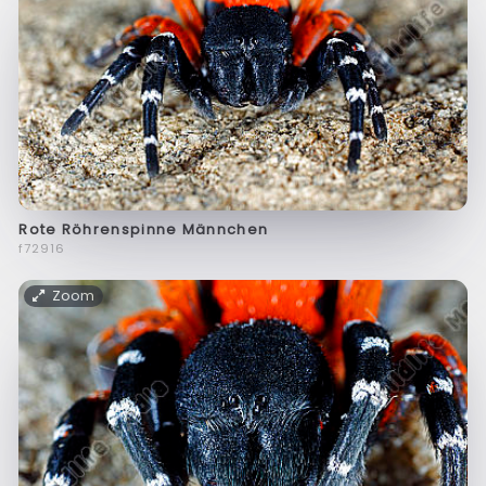
Rote Röhrenspinne Männchen
f72916
Zoom