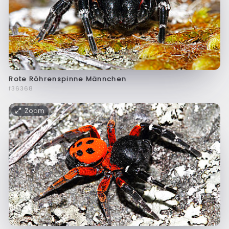
Rote Röhrenspinne Männchen
f36368
Zoom