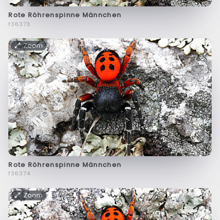
Rote Röhrenspinne Männchen
f36373
Zoom
Rote Röhrenspinne Männchen
f36374
Zoom