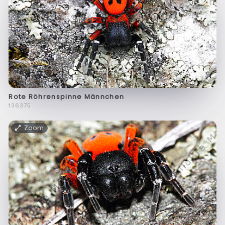
Rote Röhrenspinne Männchen
f36375
Zoom