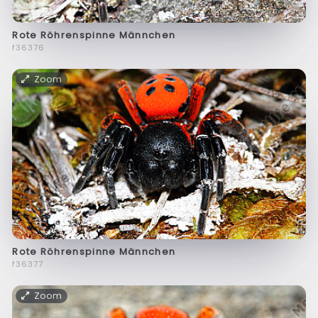
Rote Röhrenspinne Männchen
f36376
Zoom
Rote Röhrenspinne Männchen
f36377
Zoom