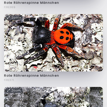
Rote Röhrenspinne Männchen
f36369
Zoom
Rote Röhrenspinne Männchen
f36371
Zoom