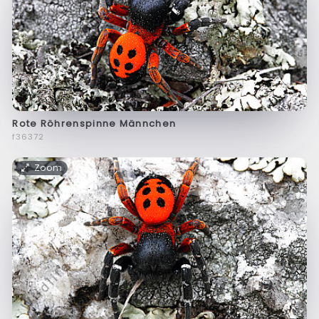
Rote Röhrenspinne Männchen
f36372
Zoom