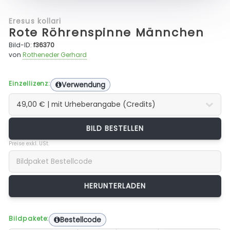
Eresus kollari
Rote Röhrenspinne Männchen
Bild-ID:
f36370
von
Rotheneder Gerhard
Einzellizenz:
Verwendung
BILD BESTELLEN
Preise exkl. USt.
Bildpakete:
Bestellcode