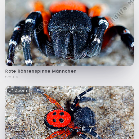
Rote Röhrenspinne Männchen
f72919
Zoom