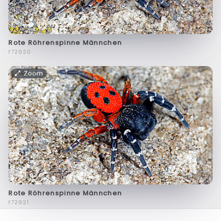
Rote Röhrenspinne Männchen
f72920
Zoom
Rote Röhrenspinne Männchen
f72921