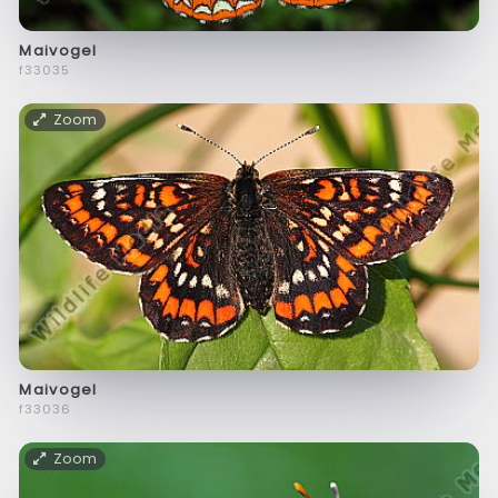
Maivogel
f33035
Zoom
Maivogel
f33036
Zoom