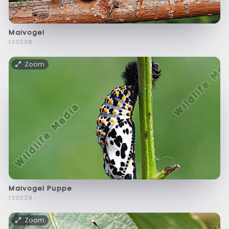
Maivogel
f33038
Zoom
Maivogel Puppe
f33039
Zoom