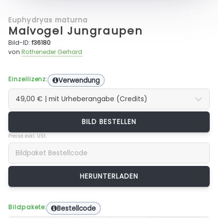
Euphydryas maturna
Maivogel Jungraupen
Bild-ID:
f36180
von
Rotheneder Gerhard
Einzellizenz:
Verwendung
BILD BESTELLEN
Preise exkl. USt.
Bildpakete:
Bestellcode