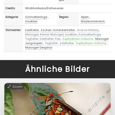
am:
Wildlife.Media/Rotheneder
Credits:
Schmetterlinge
,
Alpen
,
Kategorie:
Region:
Insekten
Niederösterreich
Edelfalter
,
Eschen-Scheckenfalter
,
Scarce fritillary,
Stichwörter:
Maivogel, Kleiner Maivogel, Insekten, Schmetterlinge,
Tagfalter, Edelfalter, Flec
,
Euphydryas maturna
,
Maivogel
Jungraupen
,
Tagfalter
,
Edelfalter
,
Euphydryas maturna
,
Maivogel Gespinst
Ähnliche Bilder
Zoom