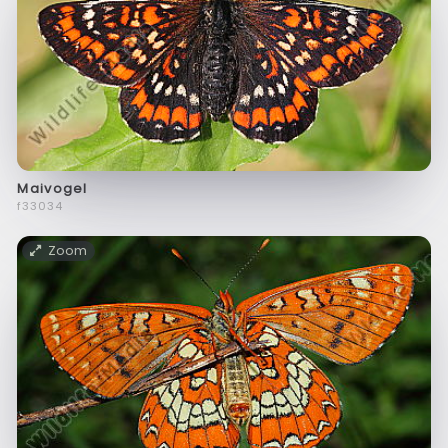
Maivogel
f33034
Zoom