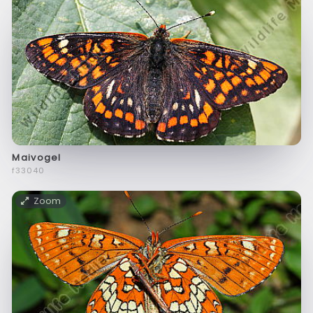
Maivogel
f33040
Zoom