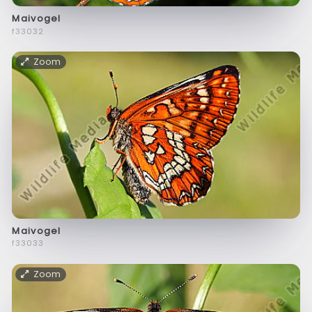
Maivogel
f33032
Zoom
Maivogel
f33033
Zoom