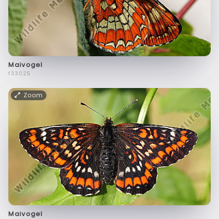
Maivogel
f33025
Zoom
Maivogel