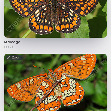
Maivogel
f33031
Zoom