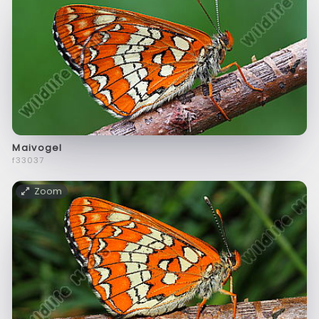
Maivogel
f33037
Zoom