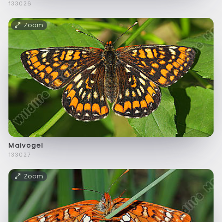
f33026
Zoom
Maivogel
f33027
Zoom