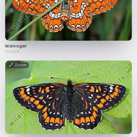
Maivogel
f33028
Zoom