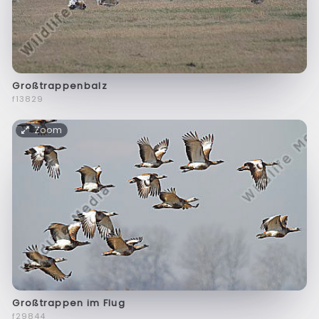
Großtrappenbalz
f13829
Zoom
Großtrappen im Flug
f29844