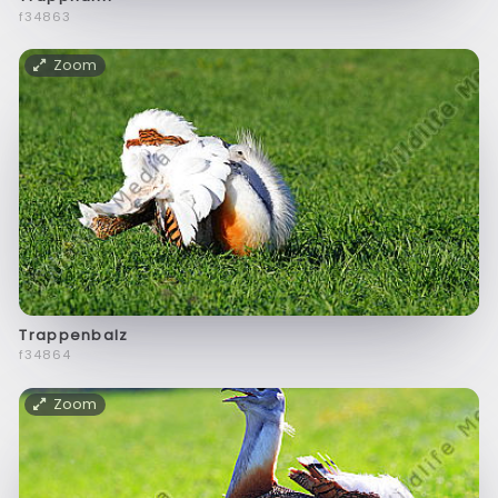
f34863
Zoom
Trappenbalz
f34864
Zoom