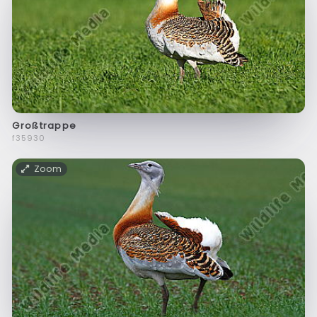
Großtrappe
f35930
Zoom