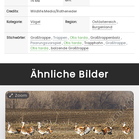
14 MB
am:
Wildlife.Media/Rotheneder
Credits:
Vögel
Ostösterreich
,
Kategorie:
Region:
Burgenland
Großtrappe
,
Trappen
,
Otis tarda
,
Großtrappenbalz
,
Stichwörter:
Paarungsvorspiel
,
Otis tarda
,
Trapphahn
,
Großtrappe
,
Otis tarda
,
balzende Großtrappe
Ähnliche Bilder
Zoom