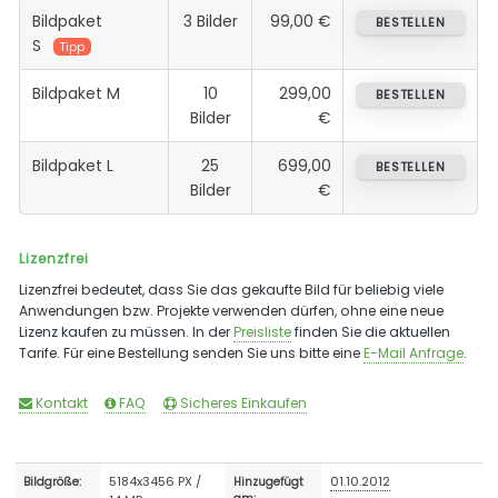
Bildpaket
3 Bilder
99,00 €
BESTELLEN
S
Tipp
Bildpaket M
10
299,00
BESTELLEN
Bilder
€
Bildpaket L
25
699,00
BESTELLEN
Bilder
€
Lizenzfrei
Lizenzfrei bedeutet, dass Sie das gekaufte Bild für beliebig viele
Anwendungen bzw. Projekte verwenden dürfen, ohne eine neue
Lizenz kaufen zu müssen. In der
Preisliste
finden Sie die aktuellen
Tarife. Für eine Bestellung senden Sie uns bitte eine
E-Mail Anfrage
.
Kontakt
FAQ
Sicheres Einkaufen
5184x3456 PX /
01.10.2012
Bildgröße:
Hinzugefügt