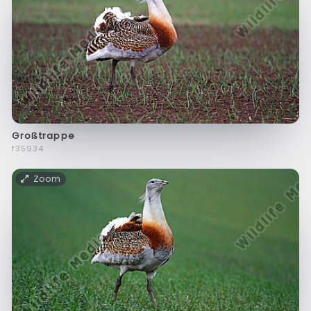
Großtrappe
f35934
Zoom