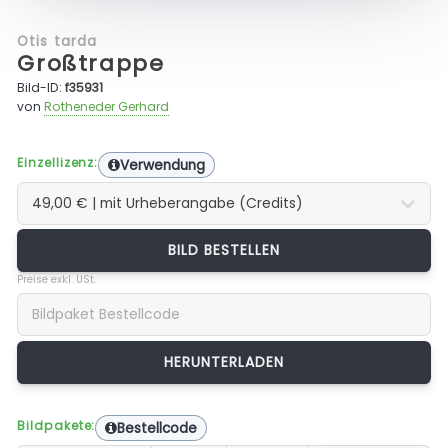
Otis tarda
Großtrappe
Bild-ID:
f35931
von
Rotheneder Gerhard
Einzellizenz:
Verwendung
BILD BESTELLEN
Preise exkl. USt.
Bildpakete:
Bestellcode