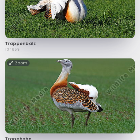
Trappenbalz
f34859
Zoom
Trapphahn