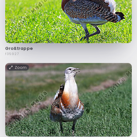
Großtrappe
f35927
Zoom