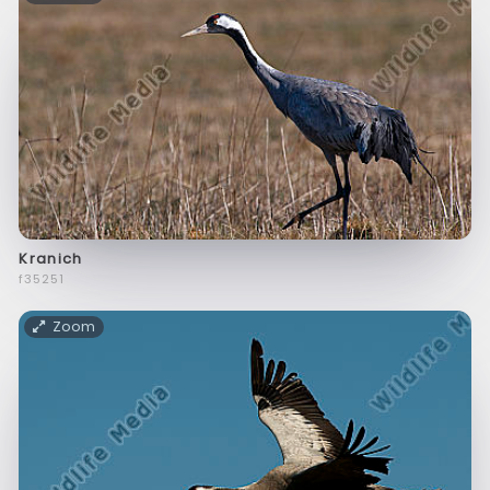
Kranich
f35251
Zoom