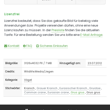
Lizenzfrei
Lizenzfrei bedeutet, dass Sie das gekaufte Bild für beliebig viele
Anwendungen bzw. Projekte verwenden dürfen, ohne eine neue
Lizenz kaufen zu müssen. In der
Preisliste
finden Sie die aktuellen
Tarife. Für eine Bestellung senden Sie uns bitte eine
E-Mail Anfrage
.
Kontakt
FAQ
Sicheres Einkaufen
3126x4032 PX / 7 MB
23.07.2012
Bildgröße:
Hinzugefügt am:
Wildlife.Media/Jegen
Credits:
Vögel
Kategorie:
Kranich
,
Grauer Kranich
,
Eurasischer Kranich
,
Gruidae
,
Stichwörter:
Common crane
,
Eurasian crane
,
Grus grus
,
Grus grus