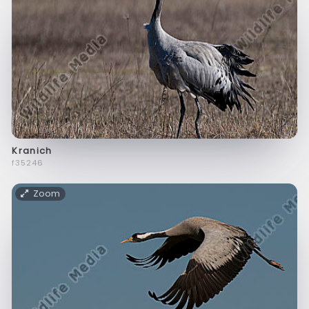
Kranich
f35246
Zoom