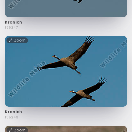
Kranich
f35247
Zoom
Kranich
f35249
Zoom