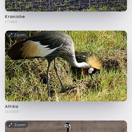
Kraniche
f17460
Zoom
Afrika
f32059
Zoom