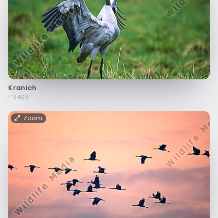
Kranich
f13403
Zoom